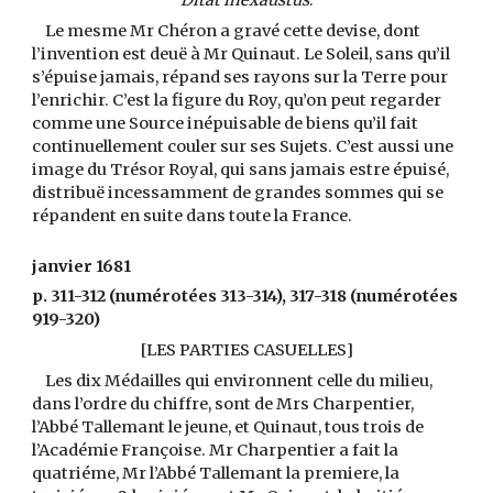
Ditat inexaustus
.
Le mesme Mr Chéron a gravé cette devise, dont
l’invention est deuë à Mr Quinaut. Le Soleil, sans qu’il
s’épuise jamais, répand ses rayons sur la Terre pour
l’enrichir. C’est la figure du Roy, qu’on peut regarder
comme une Source inépuisable de biens qu’il fait
continuellement couler sur ses Sujets. C’est aussi une
image du Trésor Royal, qui sans jamais estre épuisé,
distribuë incessamment de grandes sommes qui se
répandent en suite dans toute la France.
janvier 1681
p. 311-312 (numérotées 313-314), 317-318 (numérotées
919-320)
[LES PARTIES CASUELLES]
Les dix Médailles qui environnent celle du milieu,
dans l’ordre du chiffre, sont de Mrs Charpentier,
l’Abbé Tallemant le jeune, et Quinaut, tous trois de
l’Académie Françoise. Mr Charpentier a fait la
quatriéme, Mr l’Abbé Tallemant la premiere, la