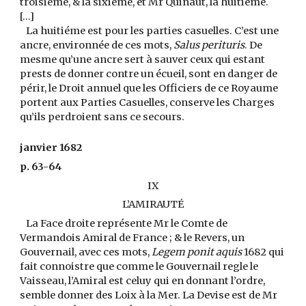
troisiéme, & la sixiéme, et Mr Quinaut, la huitiéme.
[…]
La huitiéme est pour les parties casuelles. C’est une
ancre, environnée de ces mots,
Salus perituris
. De
mesme qu’une ancre sert à sauver ceux qui estant
prests de donner contre un écueil, sont en danger de
périr, le Droit annuel que les Officiers de ce Royaume
portent aux Parties Casuelles, conserve les Charges
qu’ils perdroient sans ce secours.
janvier 1682
p. 63-64
IX
L’AMIRAUTÉ
La Face droite représente Mr le Comte de
Vermandois Amiral de France ; & le Revers, un
Gouvernail, avec ces mots,
Legem ponit aquis
1682 qui
fait connoistre que comme le Gouvernail regle le
Vaisseau, l’Amiral est celuy qui en donnant l’ordre,
semble donner des Loix à la Mer. La Devise est de Mr