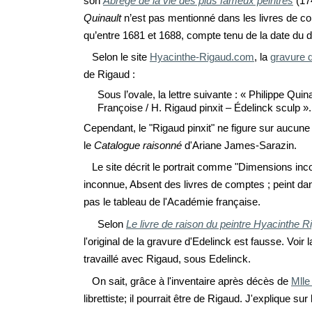
son
Abrégé de la vie des plus fameux peintres
(
17
Quinault
n’est pas mentionné dans les livres de com
qu’entre 1681 et 1688, compte tenu de la date du 
Selon le site
Hyacinthe-Rigaud.com
, la
gravure 
de Rigaud :
Sous l’ovale, la lettre suivante : « Philippe Qu
Françoise / H. Rigaud pinxit – Édelinck sculp »
.
Cependant,
le "Rigau
d
pinxit" ne figure sur aucun
le
Catalogue raisonné
d'Ariane James-Sarazin.
Le site décrit le portrait comme "Dimensions inco
inconnue, Absent des livres de comptes ; peint da
pas le tableau de l'Académie française.
Selon
Le livre de raison du peintre Hyacinthe R
l'original de la gravure d'Edelinck est fausse. Voir 
travaillé avec Rigaud, sous Edelinck.
On sait, grâce à
l'inventaire après décès de
Mlle
librettiste; il pourrait être de Rigaud. J'explique su