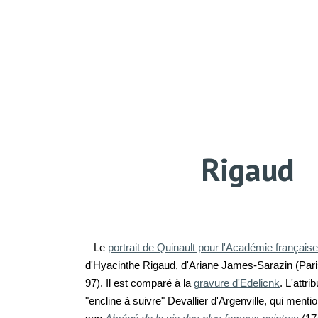
ip to main content
Skip to navigat
Rigaud
Le
portrait de Quinault pour l'Académie française
d'
Hyacinthe Rigaud,
d'Ariane James-Sarazin (Paris
97). Il est comparé à la
gravure d'Edelicnk
. L'attri
"encline à suivre" Devallier d'Argenville, qui ment