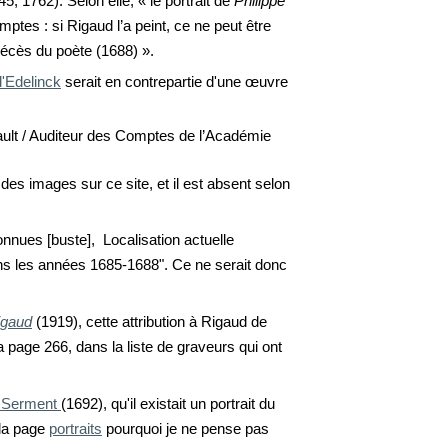
45, 1762). Selon elle,
«
le portrait de
Philippe
ptes : si Rigaud l’a peint, ce ne peut être
décès du poète (1688) ».
d'Edelinck
serait en contrepartie d'une œuvre
inault / Auditeur des Comptes de l’Académie
e des images sur
c
e site
, et il est absent selon
nnues [buste], Localisation actuelle
ns les années 1685-1688". Ce ne serait donc
igaud
(1919), cette attribution à Rigaud de
la page 266, dans la liste de graveurs qui ont
 Serment
(1692)
, qu'il existait un portrait du
r la page
portraits
pourquoi je ne pense pas