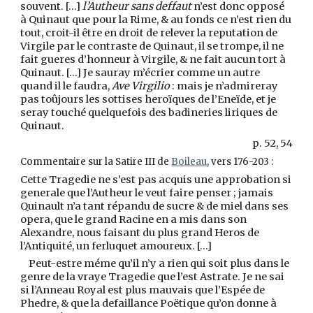
souvent. […]
l’Autheur sans deffaut
n’est donc opposé
à Quinaut que pour la Rime, & au fonds ce n’est rien du
tout, croit-il être en droit de relever la reputation de
Virgile par le contraste de Quinaut, il se trompe, il ne
fait gueres d’honneur à Virgile, & ne fait aucun tort à
Quinaut. […] Je sauray m’écrier comme un autre
quand il le faudra,
Ave Virgilio
: mais je n’admireray
pas toûjours les sottises heroïques de l’Eneïde, et je
seray touché quelquefois des badineries liriques de
Quinaut.
p. 52, 54
Commentaire sur la Satire III de
Boileau
, vers 176-203 :
Cette Tragedie ne s’est pas acquis une approbation si
generale que l’Autheur le veut faire penser ; jamais
Quinault n’a tant répandu de sucre & de miel dans ses
opera, que le grand Racine en a mis dans son
Alexandre, nous faisant du plus grand Heros de
l’Antiquité, un ferluquet amoureux. […]
Peut-estre méme qu’il n’y a rien qui soit plus dans le
genre de la vraye Tragedie que l’est Astrate. Je ne sai
si l’Anneau Royal est plus mauvais que l’Espée de
Phedre, & que la defaillance Poëtique qu’on donne à