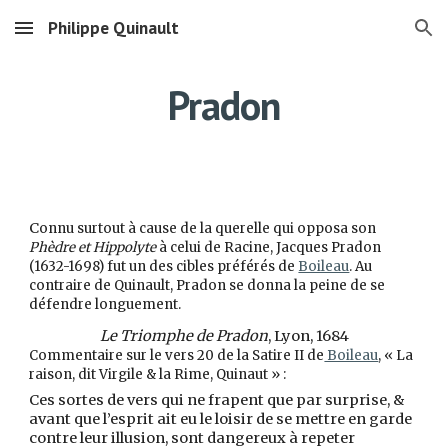
Philippe Quinault
Skip to main content
Skip to navigation
Pradon
C
onnu surtout à cause de la querelle qui opposa son
Phèdre et Hippolyte
à celui de Racine, Jacques Pradon
(1632-1698) fut un des cibles préférés de
Boileau
. Au
contraire de Quinault, Pradon se donna la peine de se
défendre longuement.
Le Triomphe de Pradon
, Lyon, 1684
Commentaire sur le vers 20 de la Satire II de
Boileau
, « La
raison, dit Virgile & la Rime, Quinaut » :
Ces sortes de vers qui ne frapent que par surprise, &
avant que l’esprit ait eu le loisir de se mettre en garde
contre leur illusion, sont dangereux à repeter