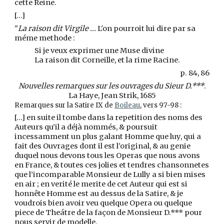
cette Reine.
[…]
"
La raison dit Virgile ...
L'on pourroit lui dire par sa
méme methode :
Si je veux exprimer une Muse divine
La raison dit Corneille, et la rime Racine.
p. 84, 86
Nouvelles remarques sur les ouvrages du Sieur D.***
.
La Haye, Jean Strik, 1685
Remarques sur la Satire IX de
Boileau
, vers 97-98 :
[…] en suite il tombe dans la repetition des noms des
Auteurs qu’il a déjà nommés, & poursuit
incessamment un plus galant Homme que luy, qui a
fait des Ouvrages dont il est l’original, & au genie
duquel nous devons tous les Operas que nous avons
en France, & toutes ces jolies et tendres chansonnetes
que l’incomparable Monsieur de Lully a si bien mises
en air ; en verité le merite de cet Auteur qui est si
honnête Homme est au dessus de la Satire, & je
voudrois bien avoir veu quelque Opera ou quelque
piece de Theátre de la façon de Monsieur D.*** pour
nous servir de modelle.