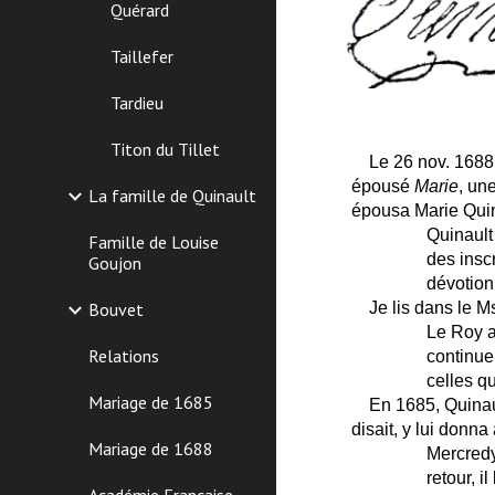
Quérard
Taillefer
Tardieu
Titon du Tillet
Le 26 nov. 1688,
épousé
Marie
, une
La famille de Quinault
épousa Marie Quina
Quinault
Famille de Louise
des inscr
Goujon
dévotion
Bouvet
Je lis dans le Ms
Le Roy a
Relations
continue 
celles qu
Mariage de 1685
En 1685, Quinaul
disait, y lui donna
Mariage de 1688
Mercredy
retour, i