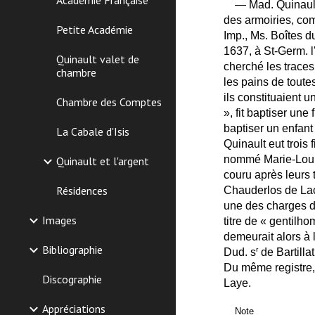
Académie Française
— Mad. Quinault
des armoiries, com
Petite Académie
Imp., Ms. Boîtes du
1637, à St-Germ. l
Quinault valet de
cherché les traces.
chambre
les pains de toute
ils constituaient u
Chambre des Comptes
», fit baptiser une
baptiser un enfant
La Cabale d'Isis
Quinault eut trois f
nommé Marie-Louis
Quinault et l'argent
couru après leurs 
Résidences
Chauderlos de Lacl
une des charges de
Images
titre de « gentilho
demeurait alors à 
Bibliographie
r
Dud. s
de Bartilla
Du même registre, j
Discographie
Laye.
Appréciations
Note