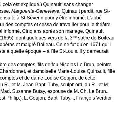
 cela est expliqué.) Quinault, sans changer
Josse,
Marguerite-Geneviève
. Quinault perdit, rue St-
té ensuite à St-Séverin pour y être inhumé. L'abbé
eur des comptes et cessa de travailler pour le théâtre
al informé. Cinq ans après son mariage, Quinault
me
(1665), dont quelques vers de la 3
satire de Boileau
opéras et malgré Boileau. Ce ne fut qu'en 1671 qu'il
ste à quelle époque – à l'ile St-Louis. Il y demeurait
re des comptes, fils de feu Nicolas Le Brun, peintre
hardonnet, et damoiselle Marie-Louise Quinault, fille
 comptes et de dame Louise Goujon, de cette
r
r
u R., et M. Jean-Bapt. Tuby, sculpt
ord. du R., et M
et Mad. Susanne Butay, espouse de M. Ch. Le Brun...
st Philip.), L. Goujon, Bapt. Tuby..., François Verdier,