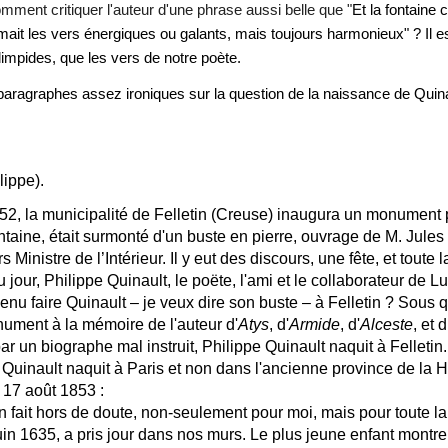
ment critiquer l'auteur d'une phrase aussi belle que "
Et la fontaine
aimait les vers énergiques ou galants, mais toujours harmonieux"
? Il e
impides, que les vers de notre poète.
aragraphes assez ironiques sur la question de la naissance de Quinau
ippe).
52, la municipalité de Felletin (Creuse) inaugura un monument p
aine, était surmonté d'un buste en pierre, ouvrage de M. Jules
 Ministre de l’Intérieur. Il y eut des discours, une fête, et toute 
 jour, Philippe Quinault, le poëte, l'ami et le collaborateur de 
venu faire Quinault – je veux dire son buste – à Felletin ? Sous 
nument à la mémoire de l'auteur d'
Atys
, d'
Armide
, d'
Alceste
, et
ar un biographe mal instruit, Philippe Quinault naquit à Felletin.
. Quinault naquit à Paris et non dans l'ancienne province de la 
 17 août 1853 :
 un fait hors de doute, non-seulement pour moi, mais pour toute la
juin 1635, a pris jour dans nos murs. Le plus jeune enfant montre