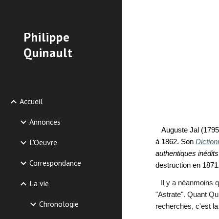
Sk
Philippe
Quinault
Accueil
Annonces
Auguste Jal (1795-
L'Oeuvre
à 1862. Son
Diction
authentiques inédits
Correspondance
destruction en 1871
La vie
Il y a néanmoins qu
"Astrate". Quant Qu
Chronologie
recherches, c'est l