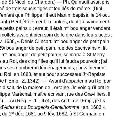
 de St-Nicol. du Chardon.) — Ph. Quinault avait pris
 de trois soucis tigés et feuillés de même. (Bibl.
nfant que Philippe ; il eut Martin, baptisé, le 14 oct.
aul.) Peut-être en eut-il d'autres, dont j'ai vainement
e
etits pains » ; erreur, il était m
boulanger vendant
mollets avaient bien soin de le dire dans leurs actes ;
e
nv. 1638, « Denis Clincart, m
boulanger de petit pain
29/ boulanger de petit pain, rue des Escrivains », fit
e
u m
boulanger de petit pain », se maria à St-Merry. —
au Roi, des cinq filles qu'il lui faudra pourvoir ; j'ai
dans ses nombreux déménagements, j'ai vainement
n
u Roi, en 1683, et eut pour successeur J
-Baptiste
e l’ Emp., Z. 1342). — Avant d'appartenir au Roi par
isait, de la maison de Lorraine. Je vois qu'il prit le
ippe Maréchal, maître écrivain, rue des Gravilliers. Il
 — Au Reg. E. 11, 474, des Arch. de l'Emp., je lis
d'
Athis
et du
Bourgeois-Gentilhomme
; an. 1683 ».
er
, du 1
déc. 1681 au 9 fév. 1682, à St-Germain en