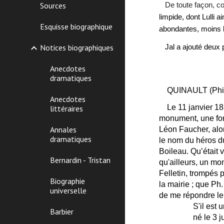
Sources
De toute façon, com
limpide, dont Lulli 
Esquisse biographique
abondantes, moins l
Notices biographiques
Jal a ajouté deux p
Anecdotes
dramatiques
QUINAULT (Phil
Anecdotes
Le 11 janvier 18
littéraires
monument, une font
Annales
Léon Faucher, alors
dramatiques
le nom du héros du
Boileau. Qu’était 
Bernardin - Tristan
qu'ailleurs, un mo
Felletin, trompés p
Biographie
la mairie ; que Ph
universelle
de me répondre le
S'il est
Barbier
né le 3 