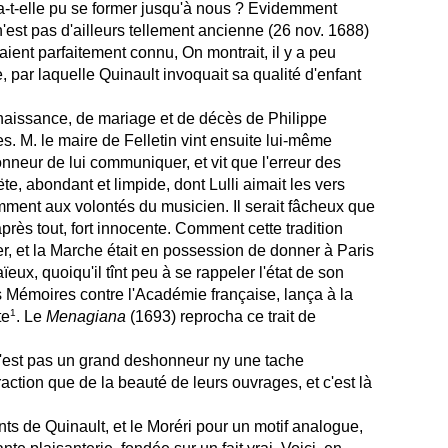
-t-elle pu se former jusqu'à nous ? Evidemment
n'est pas d'ailleurs tellement ancienne (26 nov. 1688)
ient parfaitement connu, On montrait, il y a peu
 par laquelle Quinault invoquait sa qualité d'enfant
 naissance, de mariage et de décès de Philippe
s. M. le maire de Felletin vint ensuite lui-même
honneur de lui communiquer, et vit que l'erreur des
te, abondant et limpide, dont Lulli aimait les vers
ment aux volontés du musicien. Il serait fâcheux que
près tout, fort innocente. Comment cette tradition
nger, et la Marche était en possession de donner à Paris
eux, quoiqu'il tînt peu à se rappeler l'état de son
es Mémoires contre l'Académie française, lança à la
1
te
. Le
Menagiana
(1693) reprocha ce trait de
 n'est pas un grand deshonneur ny une tache
raction que de la beauté de leurs ouvrages, et c'est là
nts de Quinault, et le Moréri pour un motif analogue,