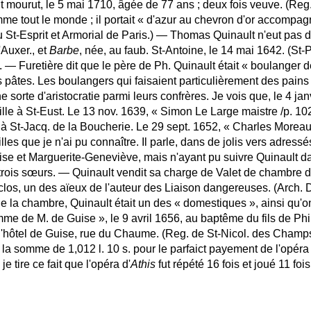
 mourut, le 5 mai 1710, âgée de 77 ans ; deux fois veuve. (Reg.
me tout le monde ; il portait « d'azur au chevron d'or accompagné
 St-Esprit et Armorial de Paris.) — Thomas Quinault n'eut pas d'e
'Auxer., et
Barbe
, née, au faub. St-Antoine, le 14 mai 1642. (St-P
 — Furetière dit que le père de Ph. Quinault était « boulanger de p
s pâtes. Les boulangers qui faisaient particulièrement des pains 
ne sorte d'aristocratie parmi leurs confrères. Je vois que, le 4 ja
 fille à St-Eust. Le 13 nov. 1639, « Simon Le Large maistre /p. 10
 à St-Jacq. de la Boucherie. Le 29 sept. 1652, « Charles Morea
illes que je n'ai pu connaître. Il parle, dans de jolis vers adressés 
e et Marguerite-Geneviève, mais n'ayant pu suivre Quinault 
trois sœurs. — Quinault vendit sa charge de Valet de chambre d
os, un des aïeux de l'auteur des Liaison dangereuses. (Arch. D
 la chambre, Quinault était un des « domestiques », ainsi qu'on d
mme de M. de Guise », le 9 avril 1656, au baptême du fils de Phil
l'hôtel de Guise, rue du Chaume. (Reg. de St-Nicol. des Champs)
t la somme de 1,012 l. 10 s. pour le parfaict payement de l'opéra 
e tire ce fait que l'opéra d'
Athis
fut répété 16 fois et joué 11 fois