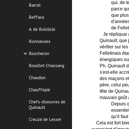
qui, de 
Barral
parce qu
que plus
Beffara
d'années
de Fellet
A. de Boislisle
Je répliquai à
Quinault, que 
Bonnassies
vérifier sur le
Boscheron
Felletinais ét
énergiques ou 
Bouillet-Chassang
Ph. Quinault d
s'est-elle accr
Chaudon
des maçons et 
père, celui pe
Chauffepié
tête de Quinaul
mauvais goût à
Chefs-d'oeuvres de
Depuis q
Quinault
essentie
qu'il fau
Creuzé de Lesser
Cela est fort bi