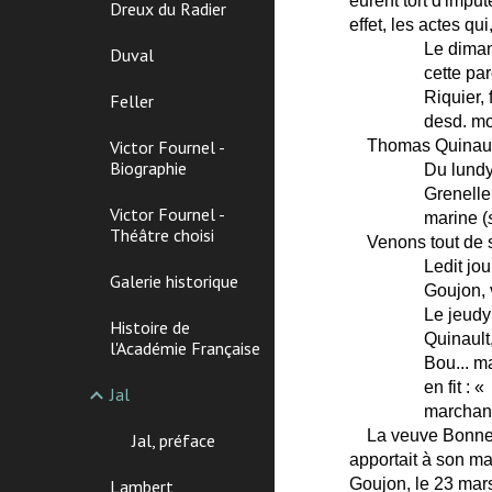
eurent tort d'impu
Dreux du Radier
effet, les actes qu
Le dima
Duval
cette pa
Riquier,
Feller
desd. mo
Victor Fournel -
Thomas Quinault 
Biographie
Du lundy
Grenelle,
Victor Fournel -
marine (
Théâtre choisi
Venons tout de 
Ledit jou
Galerie historique
Goujon, 
Le jeudy 
Histoire de
Quinault,
l'Académie Française
Bou... ma
en fit :
Jal
marchand
La veuve Bonnet 
Jal, préface
apportait à son ma
Goujon, le 23 ma
Lambert