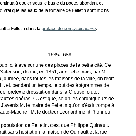
 continua à couler sous le buste du poëte, abondant et
st vrai que
les eaux de la
fontaine de
Fellet
in sont moins
lt à Felletin dans la
préface de son
Dictionnaire
.
1635-1688
ublic, élevé sur une des places de la petite cité. Ce
 Salenson, donné, en 1851, aux Felletinais, par M.
la journée, dans toutes les maisons de la ville, on redit
Lulli, et, pendant un temps, le but des épigrammes de
quel prétexte dressait-on dans la Creuse, plutôt
 d’autres opéras ? C'est que, selon les chroniqueurs de
 J'avertis M. le maire de Felletin qu'on s'était trompé à
Haute-Marche ; M. le docteur Léonard me fit l’honneur
 population de Felletin, c'est que Philippe Quinault,
rait sans hésitation la maison de Quinault et la rue