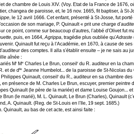
t de chambre de Louis XIV. (Voy. Etat de la France de 1676, où
er, changea de paroisse, et, le 16 nov. 1665, fit baptiser, à St-
lippe
, le 12 avril 1666. Cet enfant, présenté à St-Josse, fut por
à l'occasion de son mariage, P. Quinault « prit une charge d'audit
ur ce point, comme sur beaucoup d'autres, l'abbé d'Olivet fut m
quette
, puis, en 1664,
Agrippa
, tragédie plus oubliée qu'
Adraste
uvenir. Quinault fut reçu à l'Académie, en 1670, à cause de ses 
auditeur des comptes. Il alla s'établir ensuite – je ne sais au ju
ille aînée :
r
e
r
ariés M
M
Charles Le Brun, conseil
du R. auditeur en la chamb
lle
. et de d
Jeanne Humbelot... de la paroisse de St-Nicolas du C
r
Philippes Quinault, conseil
du R., auditeur en sa chambre des
, en présence de M. Charles Le Brun, escuyer, premier peintre d
ppes Quinault (le père de la mariée) et dame Louise Goujon... 
 Brun (le marié), M. L. Quinault, Le Brun (Charles), Quinault (c'e
nd, A. Quinault. (Reg. de St-Louis en l'Ile, 19 sept. 1685.)
 Quinault, au bas de cet acte, est ainsi faite :