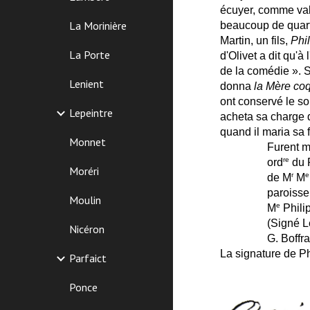
écuyer, comme vale
La Morinière
beaucoup de quarti
Martin, un fils,
Phi
La Porte
d'Olivet a dit qu'
de la comédie ». S
Lenient
donna
la Mère co
ont conservé le so
Lepeintre
acheta sa charge d'
quand il maria sa f
Monnet
Furent m
re
ord
du R
Moréri
r
e
de M
M
paroisse
Moulin
e
M
Phili
(Signé Le
Nicéron
G. Boffra
La signature de Ph.
Parfaict
Ponce