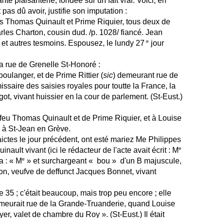
e plaisanterie, fondée sur un fait vrai. Voici, en
pas dû avoir, justifie son imputation :
ncés Thomas Quinault et Prime Riquier, tous deux de
rles Charton, cousin dud. /p. 1028/ fiancé. Jean
e
ée et autres tesmoins. Espousez, le lundy 27
jour
la rue de Grenelle St-Honoré :
boulanger, et de Prime Rittier (
sic
) demeurant rue de
issaire des saisies royales pour toutte la France, la
ot, vivant huissier en la cour de parlement. (St-Eust.)
 feu Thomas Quinault et de Prime Riquier, et à Louise
 à St-Jean en Grève.
faictes le jour précédent, ont esté mariez Me Philippes
e
ault vivant (ici le rédacteur de l'acte avait écrit : M
e
a : « M
» et surchargeant « bou » d'un B majuscule,
on, veufve de deffunct Jacques Bonnet, vivant
 35 ; c'était beaucoup, mais trop peu encore ; elle
demeurait rue de la Grande-Truanderie, quand Louise
uyer, valet de chambre du Roy ». (St-Eust.) Il était