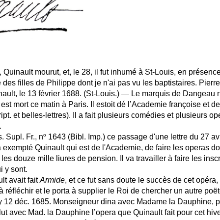
 Quinault mourut, et, le 28, il fut inhumé à St-Louis, en présenc
 des filles de Philippe dont je n'ai pas vu les baptistaires. Pierre 
ult, le 13 février 1688. (St-Louis.) — Le marquis de Dangeau no
 est mort ce matin à Paris. Il estoit dé l’Academie françoise et 
ipt. et belles-lettres). Il a fait plusieurs comédies et plusieurs
.
o
. Supl. Fr., n
1643 (Bibl. Imp.) ce passage d'une lettre du 27 avr
 exempté Quinault qui est de l'Academie, de faire les operas dont
les douze mille liures de pension. Il va travailler à faire les insc
i y sont.
t avait fait
Armide
, et ce fut sans doute le succès de cet opér
 à réfléchir et le porta à supplier le Roi de chercher un autre po
 12 déc. 1685. Monseigneur dina avec Madame la Dauphine, puis
l lut avec Mad. la Dauphine l’opera que Quinault fait pour cet hi