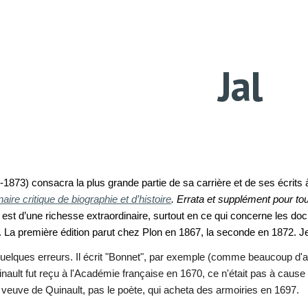
ip to main content
Skip to navigat
Jal
1873) consacra la plus grande partie de sa carrière et de ses écrits 
naire critique de biographie et d’histoire
. Errata et supplément pour to
est d’une richesse extraordinaire, surtout en ce qui concerne les doc
. La première édition parut chez Plon en 1867, la seconde en 1872.
Je
elques erreurs. Il écrit "Bonnet", par exemple (comme beaucoup d'autr
inault fut reçu à l'Académie française en 1670, ce n'était pas à caus
a veuve de Quinault, pas le poète, qui acheta des armoiries en 1697.