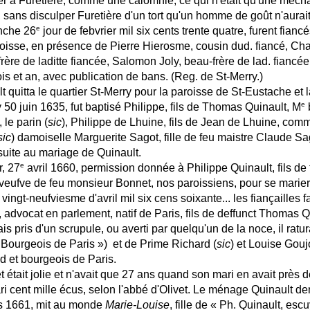
ter à Furetière, comme une calomnie, ce qui n'était qu'une méchant
i, sans disculper Furetière d'un tort qu'un homme de goût n'aurait 
e
nche 26
jour de febvrier mil six cents trente quatre, furent fia
roisse, en présence de Pierre Hierosme, cousin dud. fiancé, Cha
 frère de laditte fiancée, Salomon Joly, beau-frère de lad. fianc
is et an, avec publication de bans. (Reg. de St-Merry.)
quitta le quartier St-Merry pour la paroisse de St-Eustache et 
e
 50 juin 1635, fut baptisé Philippe, fils de Thomas Quinault, M
 le parin (
sic
), Philippe de Lhuine, fils de Jean de Lhuine, comm
sic
) damoiselle Marguerite Sagot, fille de feu maistre Claude Sag
suite au mariage de Quinault.
e
r, 27
avril 1660, permission donnée à Philippe Quinault, fils de
veufve de feu monsieur Bonnet, nos paroissiens, pour se marier
vingt-neufviesme d'avril mil six cens soixante... les fiançailles 
 advocat en parlement, natif de Paris, fils de deffunct Thomas Quin
is pris d'un scrupule, ou averti par quelqu'un de la noce, il ratur
 « Bourgeois de Paris ») et de Prime Richard (
sic
) et Louise Gouj
 et bourgeois de Paris.
était jolie et n'avait que 27 ans quand son mari en avait près de
ri cent mille écus, selon l'abbé d'Olivet. Le ménage Quinault 
rs 1661, mit au monde
Marie-Louise
, fille de « Ph. Quinault, esc