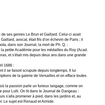
e de ses genres Le Brun et Gaillard. Celui-ci avait
Gaillard, avocat, était fils d'on échevin de Paris ; il
ta, dans son Journal, la mort de Ph. Q. :
de la petite Académie pour les médailles du Roy (Acad.
 operas, et s'était mis depuis deux ans dans une grande
il 1686 :
 il se faisoit scrupule depuis longtemps. Il lui
riptions de la galerie de Versailles et on efface toutes
a, où la passion parle un furieux langage, comme on
ëte pour Lulli. On lit dans le Journal de Dangeau :
 s'alla promener à pied, dans les jardins et, au
ver. Le sujet est Renaud et Armide.