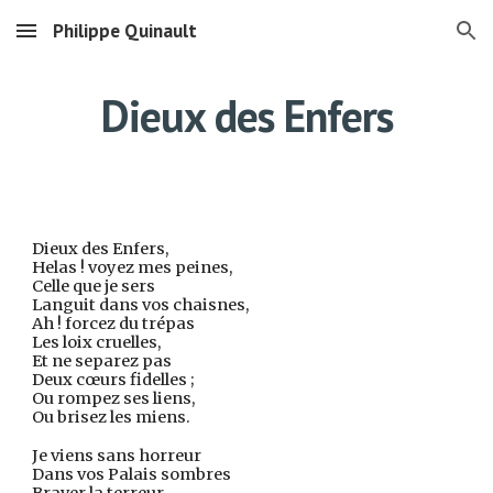
Philippe Quinault
Skip to main content
Skip to navigation
Dieux des Enfers
Dieux des Enfers,
Helas ! voyez mes peines,
Celle que je sers
Languit dans vos chaisnes,
Ah ! forcez du trépas
Les loix cruelles,
Et ne separez pas
Deux cœurs fidelles ;
Ou rompez ses liens,
Ou brisez les miens.
Je viens sans horreur
Dans vos Palais sombres