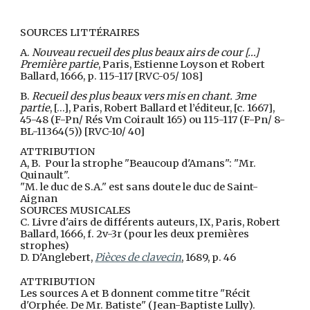
SOURCES LITTÉRAIRES
A.
Nouveau recueil des plus beaux airs de cour […]
Première partie
, Paris, Estienne Loyson et Robert
Ballard, 1666, p. 115-117 [RVC-05/ 108]
B.
Recueil des plus beaux vers mis en chant. 3me
partie
, […], Paris, Robert Ballard et l’éditeur, [c. 1667],
45-48 (F-Pn/ Rés Vm Coirault 165) ou 115-117 (F-Pn/ 8-
BL-11364(5)) [RVC-10/ 40]
ATTRIBUTION
A, B. Pour la strophe "Beaucoup d'Amans": "Mr.
Quinault".
"M. le duc de S.A." est sans doute le duc de Saint-
Aignan
SOURCES MUSICALES
C. Livre d'airs de différents auteurs, IX, Paris, Robert
Ballard, 1666, f. 2v-3r (pour les deux premières
strophes)
D. D'Anglebert,
Pièces de clavecin
, 1689, p. 46
ATTRIBUTION
Les sources A et B donnent comme titre "Récit
d'Orphée. De Mr. Batiste" (Jean-Baptiste Lully).