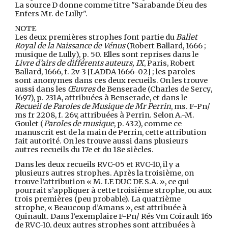
La source D donne comme titre "Sarabande Dieu des
Enfers Mr. de Lully".
NOTE
Les deux premières strophes font partie du
Ballet
Royal de la Naissance de Vénus
(Robert Ballard, 1666 ;
musique de Lully), p. 50. Elles sont reprises dans le
Livre d’airs de différents auteurs, IX
, Paris, Robert
Ballard, 1666, f. 2v-3 [LADDA 1666-02] ; les paroles
sont anonymes dans ces deux recueils. On les trouve
aussi dans les
Œuvres
de Benserade (Charles de Sercy,
1697), p. 231A, attribuées à Benserade, et dans le
Recueil de Paroles de Musique de Mr Perrin
, ms. F-Pn/
ms fr 2208, f. 26v, attribuées à Perrin. Selon A.-M.
Goulet (
Paroles de musique
, p. 432), comme ce
manuscrit est de la main de Perrin, cette attribution
fait autorité. On les trouve aussi dans plusieurs
autres recueils du 17e et du 18e siècles.
Dans les deux recueils RVC-05 et RVC-10, il y a
plusieurs autres strophes. Après la troisième, on
trouve l’attribution « M. LE DUC DE S.A. », ce qui
pourrait s’appliquer à cette troisième strophe, ou aux
trois premières (peu probable). La quatrième
strophe, « Beaucoup d’Amans », est attribuée à
Quinault. Dans l’exemplaire F-Pn/ Rés Vm Coirault 165
de RVC-10, deux autres strophes sont attribuées à