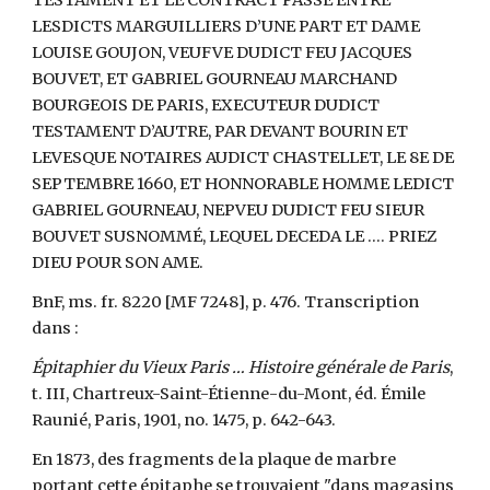
TESTAMENT ET LE CONTRACT PASSÉ ENTRE
LESDICTS MARGUILLIERS D’UNE PART ET DAME
LOUISE GOUJON, VEUFVE DUDICT FEU JACQUES
BOUVET, ET GABRIEL GOURNEAU MARCHAND
BOURGEOIS DE PARIS, EXECUTEUR DUDICT
TESTAMENT D’AUTRE, PAR DEVANT BOURIN ET
LEVESQUE NOTAIRES AUDICT CHASTELLET, LE 8E DE
SEPTEMBRE 1660, ET HONNORABLE HOMME LEDICT
GABRIEL GOURNEAU, NEPVEU DUDICT FEU SIEUR
BOUVET SUSNOMMÉ, LEQUEL DECEDA LE …. PRIEZ
DIEU POUR SON AME.
BnF, ms. fr. 8220 [MF 7248], p. 476. Transcription
dans :
Épitaphier du Vieux Paris … Histoire générale de Paris
,
t. III, Chartreux-Saint-Étienne-du-Mont, éd. Émile
Raunié, Paris, 1901, no. 1475, p. 642-643.
En 1873, des fragments de la plaque de marbre
portant cette épitaphe se trouvaient "dans magasins