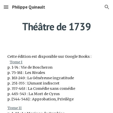
Philippe Quinault
Skip to main content
Skip to navigation
Théâtre de 1739
Cette édition est disponible sur
Google Books
:
Tome I
p. 1-74 : Vie de Boscheron
p. 75-161 : Les Rivales
p. 163-249 : La Généreuse ingratitude
p.
251-355
: L'Amant indiscret
p. 357-463
: La Comédie sans comédie
p. 465-543 : La Mort de Cyrus
p. [544-548] : Approbation, Privilège
Tome II