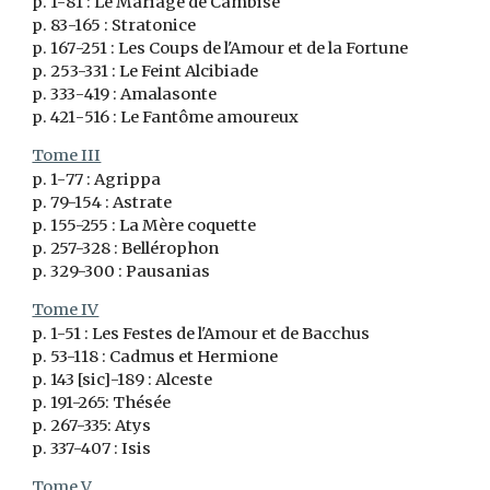
p. 1-
81
: Le Mariage de Cambise
p.
83
-1
65
: Stratonice
p. 1
67
-2
51
: Les Coups de l'Amour et de la Fortune
p. 2
5
3-3
31
: Le Feint Alcibiade
p. 3
33
-
419
: Amalasonte
p.
421
-
516
: Le Fantôme amoureux
Tome III
p. 1-
77
: Agrippa
p. 79-154 : Astrate
p. 155-255 : La Mère coquette
p. 257-328 : Bellérophon
p. 329-300 : Pausanias
Tome IV
p. 1-51 : Les Festes de l'Amour et de Bacchus
p.
53-118
: Cadmus et Hermione
p. 143 [sic]-189 : Alceste
p. 191-265: Thésée
p. 267-335: Atys
p. 337-407 : Isis
Tome V