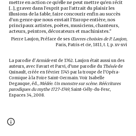
mettre en action ce qu’elle ne peut mettre qu’en récit
[..], graver dans l’esprit par l’attrait du plaisir les
illusions de la fable, faire concourir enfin au succès
d’un genre que nous enviait l’Europe entière, nos
principaux artistes, poètes, musiciens, chanteurs,
acteurs, peintres, décorateurs et machinistes."
Pierre Laujon, Préface de ses
Œuvres choisies de P. Laujon
,
i
Paris, Patris et cie, 1811, t. I, p. xv-xv
La parodie d'
Armide
est de 1762. Laujon était aussi un des
auteurs, avec Favart et Parvi, d’une parodie du
Thésée
de
Quinault, créée en février 1745 par la troupe de l’Opéra-
Comique à la Foire Saint-Germain. Voir Isabelle
Degauque, éd.,
Médée. Un monstre sur scène. Réécritures
parodiques du mythe 1727-1749
, Saint-Gély-du-Fesc,
Espaces 34, 2008.