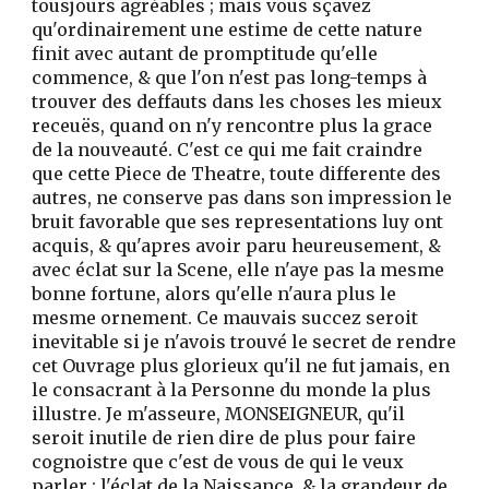
tousjours agréables ; mais vous sçavez
qu'ordinairement une estime de cette nature
finit avec autant de promptitude qu'elle
commence, & que l'on n'est pas long-temps à
trouver des deffauts dans les choses les mieux
receuës, quand on n'y rencontre plus la grace
de la nouveauté. C'est ce qui me fait craindre
que cette Piece de Theatre, toute differente des
autres, ne conserve pas dans son impression le
bruit favorable que ses representations luy ont
acquis, & qu'apres avoir paru heureusement, &
avec éclat sur la Scene, elle n'aye pas la mesme
bonne fortune, alors qu'elle n'aura plus le
mesme ornement. Ce mauvais succez seroit
inevitable si je n'avois trouvé le secret de rendre
cet Ouvrage plus glorieux qu'il ne fut jamais, en
le consacrant à la Personne du monde la plus
illustre. Je m'asseure, MONSEIGNEUR, qu'il
seroit inutile de rien dire de plus pour faire
cognoistre que c'est de vous de qui le veux
parler : l'éclat de la Naissance, & la grandeur de