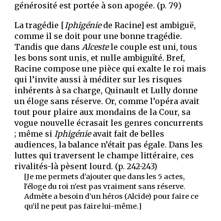
générosité est portée à son apogée. (p.
79
)
La tragédie [
Iphigénie
de Racine] est ambiguë,
comme il se doit pour une bonne tragédie.
Tandis que dans
Alceste
le couple est uni, tous
les bons sont unis, et nulle ambiguïté. Bref,
Racine compose une pièce qui exalte le roi mais
qui l’invite aussi à méditer sur les risques
inhérents à sa charge, Quinault et Lully donne
un éloge sans réserve. Or, comme l’opéra avait
tout pour plaire aux mondains de la Cour, sa
vogue nouvelle écrasait les genres concurrents
; même si
Iphigénie
avait fait de belles
audiences, la balance n’était pas égale. Dans les
luttes qui traversent le champe littéraire, ces
rivalités-là pèsent lourd. (p. 242-243)
[Je me permets d'ajouter que dans les 5 actes,
l'éloge du roi n'est pas vraiment sans réserve.
Admète a besoin d’un héros (Alcide) pour faire ce
qu’il ne peut pas faire lui-même.]