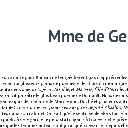
ip to main content
Skip to navigat
Mme de Gen
 son amitié pour Boileau ne l'empêchèrent pas d'apprécier les
ter au roi plusieurs plans de poèmes, et le choix du monarque f
senta deux sujets d'opéra :
Armide
, et
Macarie, fille d'Hercule
.
A
s, on vit paroître le plus beau poëme de Quinault. Nous devons
 goût exquis de madame de Maintenon. Duché et plusieurs autr
 Saint-Cyr, et donnèrent, sous ses auspices,
Jephté, Absalon, D
ites dans son cabinet. On sait qu'elle sentit seule alors toute la
 public à cet égard, elle persista toujours à trouver cette pièce 
ux que les femmes auteurs ont pu acquérir avant et depuis ell