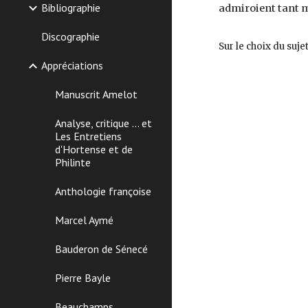
Bibliographie
admiroient tant m
Discographie
Sur le choix du sujet
Appréciations
Manuscrit Amelot
Analyse, critique ... et
Les Entretiens
d'Hortense et de
Philinte
Anthologie françoise
Marcel Aymé
Bauderon de Sénecé
Pierre Bayle
Beauchamps