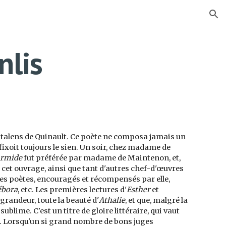
ion
lis
 talens de Quinault. Ce poète ne composa jamais un
ixoit toujours le sien. Un soir, chez madame de
rmide
fut préférée par madame de Maintenon, et,
 cet ouvrage, ainsi que tant d'autres chef-d'œuvres
es poètes, encouragés et récompensés par elle,
ébora
, etc. Les premières lectures d'
Esther
et
 grandeur, toute la beauté d'
Athalie
, et que, malgré la
sublime. C'est un titre de gloire littéraire, qui vaut
e. Lorsqu'un si grand nombre de bons juges