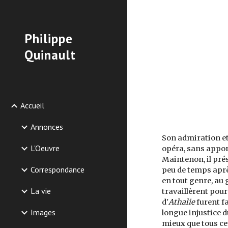
Sk
Philippe
Quinault
Accueil
Annonces
Son admiration et
L'Oeuvre
opéra, sans appor
Maintenon, il pré
Correspondance
peu de temps aprè
en tout genre, au
La vie
travaillèrent pour
d'
Athalie
furent fa
Images
longue injustice du
mieux que tous ce