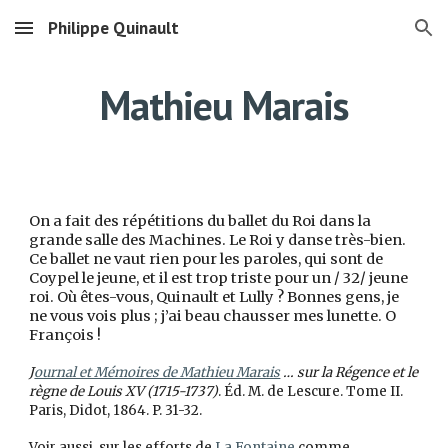
Philippe Quinault
Skip to main content
Skip to navigation
Mathieu Marais
On a fait des répétitions du ballet du Roi dans la
grande salle des Machines. Le Roi y danse très-bien.
Ce ballet ne vaut rien pour les paroles, qui sont de
Coypel le jeune, et il est trop triste pour un / 32/ jeune
roi. Où êtes-vous, Quinault et Lully ? Bonnes gens, je
ne vous vois plus ; j’ai beau chausser mes lunette. O
François !
J
ournal et Mémoires de Mathieu Marais
… sur la Régence et le
règne de Louis XV (1715-1737)
. Éd. M. de Lescure. Tome II.
Paris, Didot, 1864. P. 31-32.
Voir aussi, sur les efforts de
La Fontaine
comme