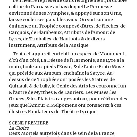
Le Theâtre represente dans l'eloignement, la double
colline du Parnasse au bas duquel Le Permesse
environné de ses Nymphes, & appuyé sur son Urne,
laisse coûler ses paisibles eaux. On voit sur une
éminence un Trophée composé d'Arcs, de Fleches, de
Carquois, de Flambeaux, Attributs de l'Amour; de
Lyres, de Timballes, de Hautbois & de divers
instrumens, Attributs de la Musique.
Tout cet appareil enrichit un espece de Monument,
d'où d'un côté, La Déesse de l'Harmonie, une Lyre a la
main, foule aux pieds l'Envie; & de l'autre Erato Muse
qui préside aux Amours, enchaîne la Satyre. Au-
dessus de ce Trophée sont posées les Statuës de
Quinault & de Lully, le Genie des Arts les couronne l'un
& l'autre de Myrthes & de Lauriers. Les Muses, les
Graces, & les Plaisirs rangez autour, pour célébrer des
Jeux que l'Amour & Melpomene ont consacrez à ces
illustres Fondateurs du Theâtre Lyrique.
SCENE PREMIERE
La Gloire
Deux Mortels autrefois dans le sein de la France,