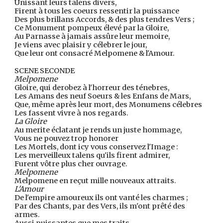
Unissant leurs talens divers,
Firent à tous les coeurs ressentir la puissance
Des plus brillans Accords, & des plus tendres Vers ;
Ce Monument pompeux élevé par la Gloire,
Au Parnasse à jamais assûre leur memoire,
Je viens avec plaisir y célebrer le jour,
Que leur ont consacré Melpomene & l'Amour.
SCENE SECONDE
Melpomene
Gloire, qui derobez à l'horreur des ténebres,
Les Amans des neuf Soeurs & les Enfans de Mars,
Que, même après leur mort, des Monumens célebres
Les fassent vivre à nos regards.
La Gloire
Au merite éclatant je rends un juste hommage,
Vous ne pouvez trop honorer
Les Mortels, dont icy vous conservez l'Image :
Les merveilleux talens qu'ils firent admirer,
Furent vôtre plus cher ouvrage.
Melpomene
Melpomene en reçut mille nouveaux attraits.
L'Amour
De l'empire amoureux ils ont vanté les charmes ;
Par des Chants, par des Vers, ils m'ont prêté des
armes.
Aussi puissantes que mes traits.