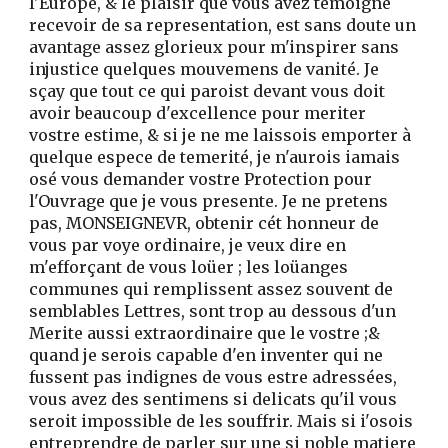
l'Europe, & le plaisir que vous avez témoigné
recevoir de sa representation, est sans doute un
avantage assez glorieux pour m'inspirer sans
injustice quelques mouvemens de vanité. Je
sçay que tout ce qui paroist devant vous doit
avoir beaucoup d'excellence pour meriter
vostre estime, & si je ne me laissois emporter à
quelque espece de temerité, je n'aurois iamais
osé vous demander vostre Protection pour
l'Ouvrage que je vous presente. Je ne pretens
pas, MONSEIGNEVR, obtenir cét honneur de
vous par voye ordinaire, je veux dire en
m'efforçant de vous loüer ; les loüanges
communes qui remplissent assez souvent de
semblables Lettres, sont trop au dessous d'un
Merite aussi extraordinaire que le vostre ;&
quand je serois capable d'en inventer qui ne
fussent pas indignes de vous estre adressées,
vous avez des sentimens si delicats qu'il vous
seroit impossible de les souffrir. Mais si i'osois
entreprendre de parler sur une si noble matiere