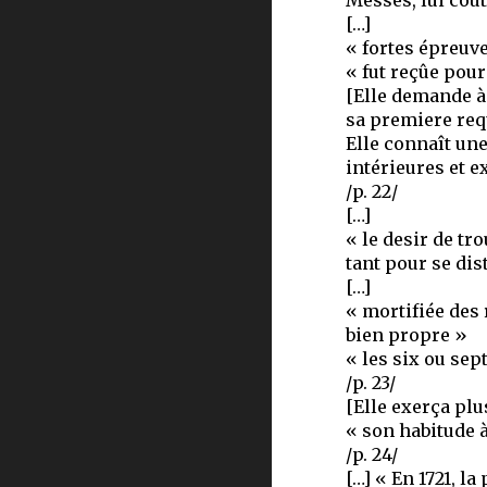
Messes, lui cou
[…]
« fortes épreuve
« fut reçûe pou
[Elle demande à 
sa premiere requ
Elle connaît une
intérieures et e
/p. 22/
[…]
« le desir de tr
tant pour se di
[…]
« mortifiée des 
bien propre »
« les six ou sep
/p. 23/
[Elle exerça plu
« son habitude à
/p. 24/
[…] « En 1721, 