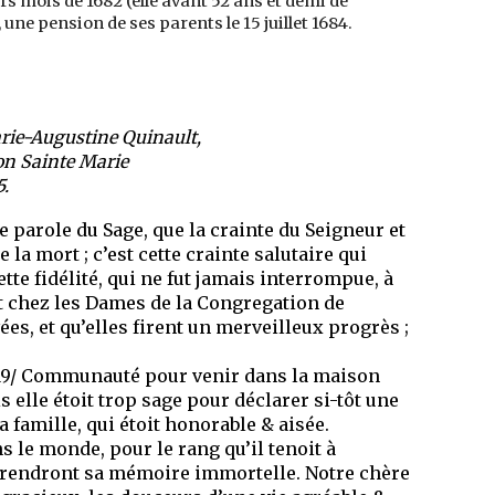
s mois de 1682 (elle avant 52 ans et demi de
une pension de ses parents le 15 juillet 1684.
rie-Augustine Quinault,
on Sainte Marie
5.
 parole du Sage, que la crainte du Seigneur et
e la mort ; c’est cette crainte salutaire qui
tte fidélité, qui ne fut jamais interrompue, à
fut chez les Dames de la Congregation de
s, et qu’elles firent un merveilleux progrès ;
p. 19/ Communauté pour venir dans la maison
 elle étoit trop sage pour déclarer si-tôt une
a famille, qui étoit honorable & aisée.
 le monde, pour le rang qu’il tenoit à
i rendront sa mémoire immortelle. Notre chère