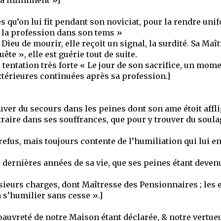
ta infiniment »]
s qu’on lui fit pendant son noviciat, pour la rendre uni
r la profession dans son tems »
Dieu de mourir, elle reçoit un signal, la surdité. Sa Maît
ête », elle est guérie tout de suite.
 tentation très forte « Le jour de son sacrifice, un mo
xtérieures continuées après sa profession.]
ouver du secours dans les peines dont son ame étoit affli
straire dans ses souffrances, que pour y trouver du soul
refus, mais toujours contente de l’humiliation qui lui 
t dernières années de sa vie, que ses peines étant deve
sieurs charges, dont Maîtresse des Pensionnaires ; les 
 s’humilier sans cesse ».]
la pauvreté de notre Maison étant déclarée, & notre ver