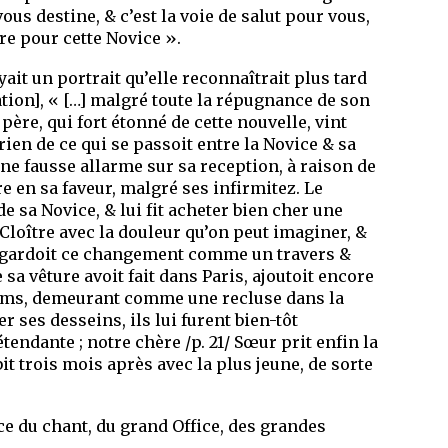
l vous destine, & c’est la voie de salut pour vous,
dre pour cette Novice ».
yait un portrait qu’elle reconnaîtrait plus tard
ation], « […] malgré toute la répugnance de son
ère, qui fort étonné de cette nouvelle, vint
ien de ce qui se passoit entre la Novice & sa
ne fausse allarme sur sa reception, à raison de
e en sa faveur, malgré ses infirmitez. Le
e sa Novice, & lui fit acheter bien cher une
u Cloître avec la douleur qu’on peut imaginer, &
 regardoit ce changement comme un travers &
e sa vêture avoit fait dans Paris, ajoutoit encore
-tems, demeurant comme une recluse dans la
r ses desseins, ils lui furent bien-tôt
étendante ; notre chère /p. 21/ Sœur prit enfin la
bit trois mois après avec la plus jeune, de sorte
ice du chant, du grand Office, des grandes