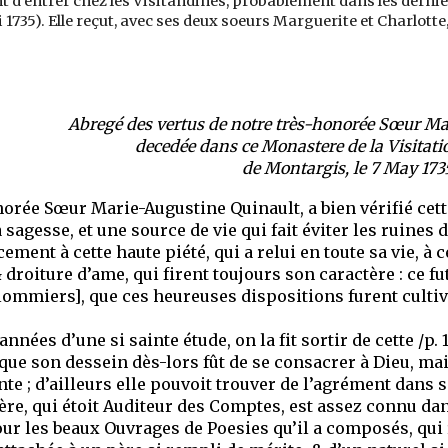
 d’entrer chez les Visitandines, probablement dans les dernier
1735). Elle reçut, avec ses deux soeurs Marguerite et Charlotte, 
Abregé des vertus de notre très-honorée Sœur Ma
decedée dans ce Monastere de la Visitati
de Montargis, le 7 May 173
orée Sœur Marie-Augustine Quinault, a bien vérifié cette
 sagesse, et une source de vie qui fait éviter les ruines d
nt à cette haute piété, qui a relui en toute sa vie, à ce
& droiture d’ame, qui firent toujours son caractère : ce 
ommiers], que ces heureuses dispositions furent cultivée
nnées d’une si sainte étude, on la fit sortir de cette /
que son dessein dès-lors fût de se consacrer à Dieu, mais
te ; d’ailleurs elle pouvoit trouver de l’agrément dans s
e, qui étoit Auditeur des Comptes, est assez connu dans
our les beaux Ouvrages de Poesies qu’il a composés, qu