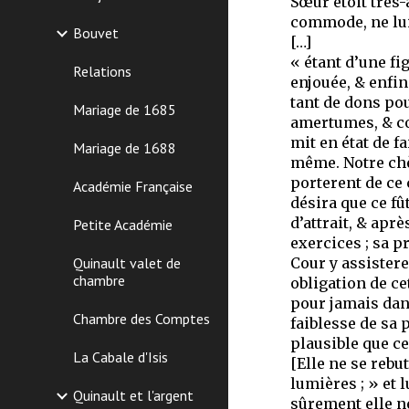
Sœur étoit très-
commode, ne lui 
Bouvet
[…]
« étant d’une fi
Relations
enjouée, & enfin
tant de dons pou
Mariage de 1685
amertumes, & com
mit en état de f
Mariage de 1688
même. Notre chèr
porterent de ce 
Académie Française
désira que ce fû
d’attrait, & ap
Petite Académie
exercices ; sa p
Quinault valet de
Cour y assistere
chambre
obligation de ce
pour jamais dans
Chambre des Comptes
faiblesse de sa 
plausible que c
La Cabale d'Isis
[Elle ne se rebu
lumières ; » et 
Quinault et l'argent
sûrement elle ne