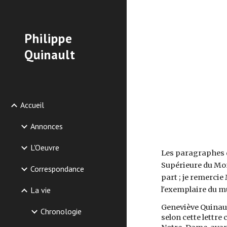
Sk
Philippe
Quinault
Accueil
Annonces
L'Oeuvre
Les paragraphes qu
Supérieure du Mon
Correspondance
part ; je remercie
La vie
l'exemplaire du m
Geneviève Quinaul
Chronologie
selon cette lettre