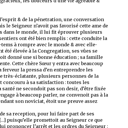
i gracieux, les douceurs d’une vie agréable &
l’esprit & de la pénetration, une conversation
ais le Seigneur n’avoit pas favorisé cette ame de
 dans le monde, il lui fit éprouver plusieurs
ntiers ont été bien remplis : cette conduite la
ong-tems à rompre avec le monde & avec elle-
t été élevée à la Congregation, ses vûes se
voit donné une si bonne éducation ; sa famille
rente. Cette chère Sœur y entra avec beaucoup
a ferveur la pressa d’en entreprendre les
re très-éclatante, plusieurs personnes de la
t concouru à sa satisfaction : toutes les
a santé ne secondoit pas son desir, d’être fixée
 engage à beaucoup parler, ne convenoit pas à la
endant son noviciat, étoit une preuve assez
de sa reception, pour lui faire part de ses
« […] puisqu’elle promettoit au Seigneur ce que
lui prononcer l’arrêt et les ordres du Seigneur :