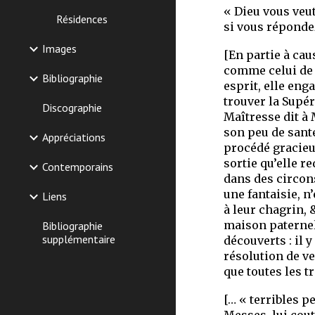
« Dieu vous veut,
Résidences
si vous répondez
Images
[En partie à cau
comme celui de S
Bibliographie
esprit, elle eng
trouver la Supér
Discographie
Maîtresse dit à 
son peu de santé
Appréciations
procédé gracieux
sortie qu’elle r
Contemporains
dans des circon
une fantaisie, n’
Liens
à leur chagrin,
maison paternel 
Bibliographie
supplémentaire
découverts : il 
résolution de ve
que toutes les t
[… « terribles p