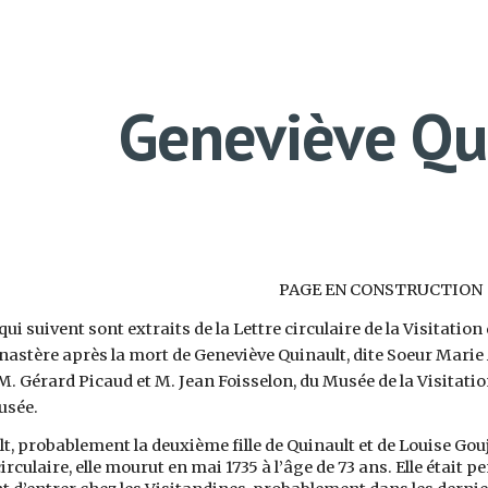
ip to main content
Skip to navigat
Geneviève Qu
PAGE EN CONSTRUCTION
i suivent sont extraits de la Lettre circulaire de la Visitation 
astère après la mort de Geneviève Quinault, dite Soeur Marie A
 M. Gérard Picaud et M. Jean Foisselon, du Musée de la Visitati
usée.
t, probablement la deuxième fille de Quinault et de Louise Gou
 circulaire, elle mourut en mai 1735 à l’âge de 73 ans. Elle étai