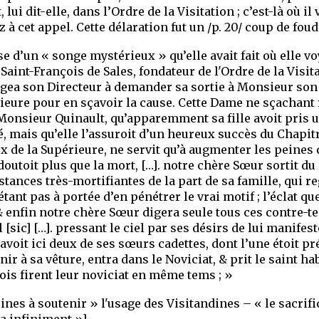
 lui dit-elle, dans l’Ordre de la Visitation ; c’est-là où i
 à cet appel. Cette délaration fut un /p. 20/ coup de fou
se d’un « songe mystérieux » qu’elle avait fait où elle vo
aint-François de Sales, fondateur de l'Ordre de la Visit
agea son Directeur à demander sa sortie à Monsieur son p
ieure pour en sçavoir la cause. Cette Dame ne sçachant r
Monsieur Quinault, qu’apparemment sa fille avoit pris u
, mais qu’elle l’assuroit d’un heureux succès du Chapitr
 de la Supérieure, ne servit qu’à augmenter les peines d
edoutoit plus que la mort, […]. notre chère Sœur sortit d
stances très-mortifiantes de la part de sa famille, qui
étant pas à portée d’en pénétrer le vrai motif ; l’éclat qu
 & enfin notre chère Sœur digera seule tous ces contre
[sic] […]. pressant le ciel par ses désirs de lui manifeste
y avoit ici deux de ses sœurs cadettes, dont l’une étoit pr
nir à sa vêture, entra dans le Noviciat, & prit le saint ha
rois firent leur noviciat en même tems ; »
eines à soutenir » l'usage des Visitandines – « le sacrif