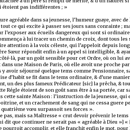
attachée à un père si rempli de mérite, & d’un naturel s
étoient pas indifférentes ; »
gure agréable dans sa jeunesse, l’humeur guaye, avec de 
 tout ce qui excite à passer ses jours sans conrainte ; m
r l’exposer aux écueils dangereux qui sont si ordinaires
mença à lui tracer un chemin de croix, dont tous les se
aire attention à la voix céleste, qui l’appeloit depuis l
e Sœur répondit enfin à un appel si intelligible, & ayan
côté-là, par un goût sensible pour cet Ordre, où on lui a
t dans une Maison de Paris, où elle avoit une proche pa
rès y avoir séjourné quelque tems comme Pensionnaire, s
rise d’habit se fit dans le tems ordinaire, & d’une manie
nt, un des plus fameux Prédicateur [sic] la prêcha, & tou
tte Régle étoient de son goût sans être à sa portée, car s
 cette sainte Maison : l’instruction de la jeunesse, qui
poitrine, et un crachement de sang qui ne cessa guere p
e quatrième vœu surpassoit ses forces ».
te pas, mais sa Maîtresse « crut devoir prévenir le tems 
lui dit que continuer ne serait pas « agréable à Dieu »] 
 pourroit accomplir, et elle franchit enfin le mot, pour 