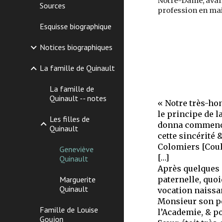
Notre-Dame, avant
Sources
profession en mai 
Esquisse biographique
Notices biographiques
La famille de Quinault
La famille de
Quinault -- notes
« Notre très-hon
le principe de la
Les filles de
donna commenceme
Quinault
cette sincérité 
Colomiers [Coul
Geneviève
[…]
Quinault
Après quelques a
Marguerite
paternelle, quoi
Quinault
vocation naissan
Monsieur son pèr
Famille de Louise
l’Academie, & p
Goujon