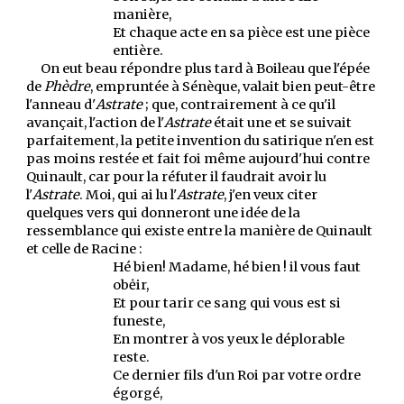
manière,
Et chaque acte en sa pièce est une pièce
entière.
On eut beau répondre plus tard à Boileau que l'épée
de
Phèdre
, empruntée à Sénèque, valait bien peut-être
l'anneau d'
Astrate
; que, contrairement à ce qu'il
avançait, l'action de l'
Astrate
était une et se suivait
parfaitement, la petite invention du satirique n'en est
pas moins restée et fait foi même aujourd'hui contre
Quinault, car pour la réfuter il faudrait avoir lu
l'
Astrate
. Moi, qui ai lu l'
Astrate
, j'en veux citer
quelques vers qui donneront une idée de la
ressemblance qui existe entre la manière de Quinault
et celle de Racine :
Hé bien! Madame, hé bien ! il vous faut
obėir,
Et pour tarir ce sang qui vous est si
funeste,
En montrer à vos yeux le déplorable
reste.
Ce dernier fils d'un Roi par votre ordre
égorgé,