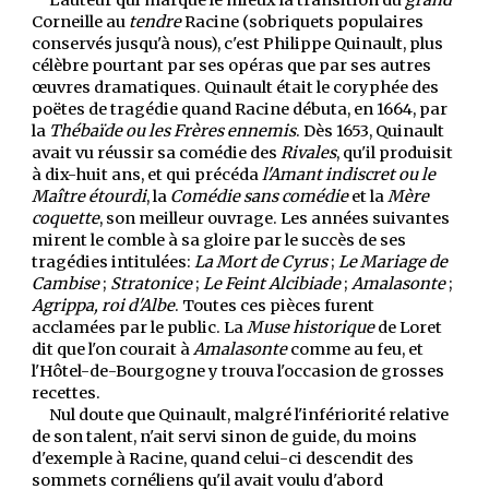
L'auteur qui marque le mieux la transition du
grand
Corneille au
tendre
Racine (sobriquets populaires
conservés jusqu'à nous), c'est Philippe Quinault, plus
célèbre pourtant par ses opéras que par ses autres
œuvres dramatiques. Quinault était le coryphée des
poëtes de tragédie quand Racine débuta, en 1664, par
la
Thébaïde ou les Frères ennemis
. Dès 1653, Quinault
avait vu réussir sa comédie des
Rivales
, qu'il produisit
à dix-huit ans, et qui précéda
l'Amant indiscret ou le
Maître étourdi
, la
Comédie sans comédie
et la
Mère
coquette
, son meilleur ouvrage. Les années suivantes
mirent le comble à sa gloire par le succès de ses
tragédies intitulées:
La Mort de Cyrus
;
Le Mariage
de
Cambise
;
Stratonice
;
Le Feint Alcibiade
;
Amalasonte
;
Agrippa, roi d'Albe
. Toutes ces pièces furent
acclamées par le public. La
Muse historique
de Loret
dit que l'on courait à
Amalasonte
comme au feu, et
l'Hôtel-de-Bourgogne y trouva l'occasion de grosses
recettes.
Nul doute que Quinault, malgré l'infériorité relative
de son talent, n'ait servi sinon de guide, du moins
d'exemple à Racine, quand celui-ci descendit des
sommets cornéliens qu'il avait voulu d'abord