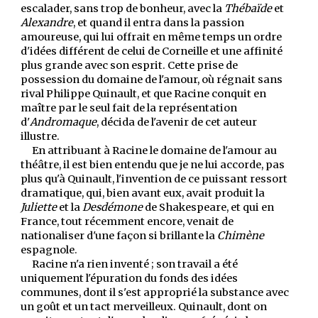
escalader, sans trop de bonheur, avec la
Thébaïde
et
Alexandre
, et quand il entra dans la passion
amoureuse, qui lui offrait en même temps un ordre
d'idées différent de celui de Corneille et une affinité
plus grande avec son esprit. Cette prise de
possession du domaine de l'amour, où régnait sans
rival Philippe Quinault, et que Racine conquit en
maître par le seul fait de la représentation
d'
Andromaque
, décida de l'avenir de cet auteur
illustre.
En attribuant à Racine le domaine de l'amour au
théâtre, il est bien entendu que je ne lui accorde, pas
plus qu'à Quinault, l'invention de ce puissant ressort
dramatique, qui, bien avant eux, avait produit la
Juliette
et la
Desdémone
de Shakespeare, et qui en
France, tout récemment encore, venait de
nationaliser d'une façon si brillante la
Chimène
espagnole.
Racine n'a rien inventé ; son travail a été
uniquement l'épuration du fonds des idées
communes, dont il s'est approprié la substance avec
un goût et un tact merveilleux. Quinault, dont on