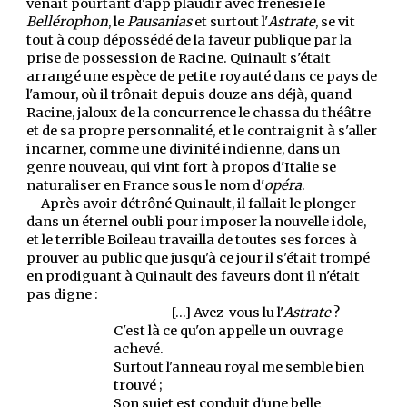
venait pourtant d'app plaudir avec frénésie le
Bellérophon
, le
Pausanias
et surtout l'
Astrate
, se vit
tout à coup dépossédé de la faveur publique par la
prise de possession de Racine. Quinault s'était
arrangé une espèce de petite royauté dans ce pays de
l'amour, où il trônait depuis douze ans déjà, quand
Racine, jaloux de la concurrence le chassa du théâtre
et de sa propre personnalité, et le contraignit à s'aller
incarner, comme une divinité indienne, dans un
genre nouveau, qui vint fort à propos d'Italie se
naturaliser en France sous le nom d'
opéra
.
Après avoir détrôné Quinault, il fallait le plonger
dans un éternel oubli pour imposer la nouvelle idole,
et le terrible Boileau travailla de toutes ses forces à
prouver au public que jusqu'à ce jour il s'était trompé
en prodiguant à Quinault des faveurs dont il n'était
pas digne :
[…] Avez-vous lu l'
Astrate
?
C'est là ce qu'on appelle un ouvrage
achevé.
Surtout l'anneau royal me semble bien
trouvé ;
Son sujet est conduit d'une belle