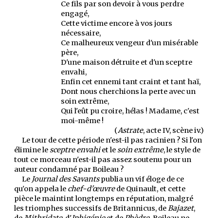
Ce fils par son devoir à vous perdre
engagé,
Cette victime encore à vos jours
nécessaire,
Ce malheureux vengeur d'un misérable
père,
D'une maison détruite et d'un sceptre
envahi,
Enfin cet ennemi tant craint et tant haï,
Dont nous cherchions la perte avec un
soin extrême,
Qui l'eût pu croire, hélas ! Madame, c'est
moi-même !
(
Astrate
, acte IV, scène iv.)
Le tour de cette période n'est-il pas racinien ? Si l'on
élimine le
sceptre envahi
et le
soin extrême
, le style de
tout ce morceau n'est-il pas assez soutenu pour un
auteur condamné par Boileau ?
Le
Journal des Savants
publia un vif éloge de ce
qu'on appela le
chef-d'œuvre
de Quinault, et cette
pièce le maintint longtemps en réputation, malgré
les triomphes successifs de Britannicus, de
Bajazet
,