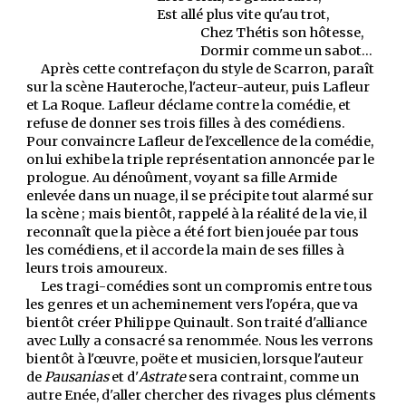
Est allé plus vite qu'au trot,
Chez Thétis son hôtesse,
Dormir comme un sabot...
Après cette contrefaçon du style de Scarron, paraît
sur la scène Hauteroche, l'acteur-auteur, puis Lafleur
et La Roque. Lafleur déclame contre la comédie, et
refuse de donner ses trois filles à des comédiens.
Pour convaincre Lafleur de l'excellence de la comédie,
on lui exhibe la triple représentation annoncée par le
prologue. Au dénoûment, voyant sa fille Armide
enlevée dans un nuage, il se précipite tout alarmé sur
la scène ; mais bientôt, rappelé à la réalité de la vie, il
reconnaît que la pièce a été fort bien jouée par tous
les comédiens, et il accorde la main de ses filles à
leurs trois amoureux.
Les tragi-comédies sont un compromis entre tous
les genres et un acheminement vers l'opéra, que va
bientôt créer Philippe Quinault. Son traité d'alliance
avec Lully a consacré sa renommée. Nous les verrons
bientôt à l'œuvre, poëte et musicien, lorsque l'auteur
de
Pausanias
et d'
Astrate
sera contraint, comme un
autre Enée, d'aller chercher des rivages plus cléments