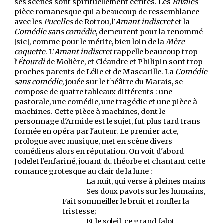
ses scènes sont spirituellement écrites. Les
Rivales
pièce romanesque qui a beaucoup de ressemblance
avec les
Pucelles
de Rotrou, l'
Amant indiscret
et la
Comédie sans comédie
, demeurent pour la renommé
[sic], comme pour le mérite, bien loin de la
Mère
coquette
. L'
Amant indiscret
rappelle beaucoup trop
l'
Étourdi
de Molière, et Cléandre et Philipin sont trop
proches parents de Lélie et de Mascarille. La
Comédie
sans comédie
, jouée sur le théâtre du Marais, se
compose de quatre tableaux différents : une
pastorale, une comédie, une tragédie et une pièce à
machines. Cette pièce à machines, dont le
personnage d'Armide est le sujet, fut plus tard trans
formée en opéra par l'auteur. Le premier acte,
prologue avec musique, met en scène divers
comédiens alors en réputation. On voit d'abord
Jodelet l'enfariné, jouant du théorbe et chantant cette
romance grotesque au clair de la lune :
La nuit, qui verse à pleines mains
Ses doux pavots sur les humains,
Fait sommeiller le bruit et ronfler la
tristesse;
Et le soleil, ce grand falot,