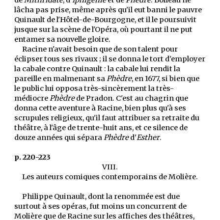
de
Mithridate
, d'
Iphigénie
et de
Phèdre
. Boileau ne
lâcha pas prise, même après qu'il eut banni le pauvre
Quinault de l'Hôtel-de-Bourgogne, et il le poursuivit
jusque sur la scène de l'Opéra, où pourtant il ne put
entamer sa nouvelle gloire.
Racine n'avait besoin que de son talent pour
éclipser tous ses rivaux ; il se donna le tort d'employer
la cabale contre Quinault : la cabale lui rendit la
pareille en malmenant sa
Phèdre
, en 1677, si bien que
le public lui opposa très-sincèrement la très-
médiocre
Phèdre
de Pradon. C'est au chagrin que
donna cette aventure à Racine, bien plus qu'à ses
scrupules religieux, qu'il faut attribuer sa retraite du
théâtre, à l'âge de trente-huit ans, et ce silence de
douze années qui sépara
Phèdre
d'
Esther
.
p. 220-223
VIII.
Les auteurs comiques contemporains de Molière.
Philippe Quinault, dont la renommée est due
surtout à ses opéras, fut moins un concurrent de
Molière que de Racine sur les affiches des théâtres,