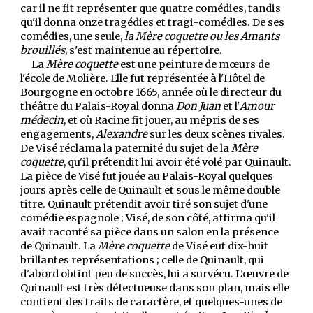
car il ne fit représenter que quatre comédies, tandis
qu'il donna onze tragédies et tragi-comédies. De ses
comédies, une seule,
la Mère coquette ou les Amants
brouillés
, s'est maintenue au répertoire.
La
Mère coquette
est une peinture de mœurs de
l'école de Molière. Elle fut représentée à l'Hôtel de
Bourgogne en octobre 1665, année où le directeur du
théâtre du Palais-Royal donna
Don Juan
et l'
Amour
médecin
, et où Racine fit jouer, au mépris de ses
engagements,
Alexandre
sur les deux scènes rivales.
De Visé réclama la paternité du sujet de la
Mère
coquette
, qu'il prétendit lui avoir été volé par Quinault.
La pièce de Visé fut jouée au Palais-Royal quelques
jours après celle de Quinault et sous le même double
titre. Quinault prétendit avoir tiré son sujet d'une
comédie espagnole ; Visé, de son côté, affirma qu'il
avait raconté sa pièce dans un salon en la présence
de Quinault. La
Mère coquette
de Visé eut dix-huit
brillantes représentations ; celle de Quinault, qui
d'abord obtint peu de succès, lui a survécu. L'œuvre de
Quinault est très défectueuse dans son plan, mais elle
contient des traits de caractère, et quelques-unes de