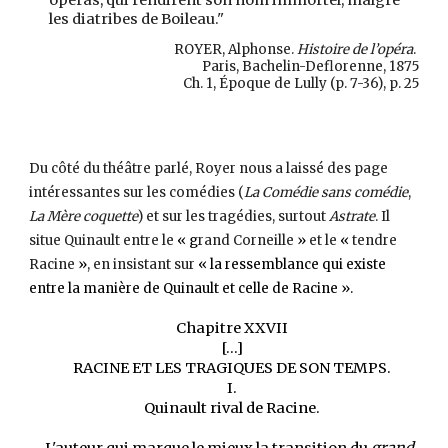
les diatribes de Boileau."
ROYER, Alphonse.
Histoire de l’opéra
.
Paris, Bachelin-Deflorenne, 1875
Ch. 1, Époque de Lully (p. 7-36), p. 25
Du côté du théâtre parlé, Royer nous a laissé des page
intéressantes sur les comédies (
La Comédie sans comédie
,
La Mère coquette
) et sur les tragédies, surtout
Astrate
. Il
situe Quinault entre le
« g
rand Corneille
»
et le
«
tendre
Racine
»
, en insistant sur
« la ressemblance qui existe
entre la manière de Quinault et celle de Racine »
.
Chapitre XXVII
[…]
RACINE ET LES TRAGIQUES DE SON TEMPS.
I.
Quinault rival de Racine.