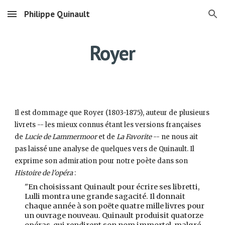
Philippe Quinault
Skip to main content
Skip to navigation
Royer
Il est dommage que Royer (1803-1875), auteur de plusieurs
livrets -- les mieux connus étant les versions françaises
de
Lucie de Lammermoor
et de
La Favorite
-- ne nous ait
pas laissé une analyse de quelques vers de Quinault. Il
exprime son admiration pour notre poète dans son
Histoire de l'opéra
:
"En choisissant Quinault pour écrire ses libretti,
Lulli montra une grande sagacité. Il donnait
chaque année à son poëte quatre mille livres pour
un ouvrage nouveau. Quinault produisit quatorze
opéras, qui rendirent son nom immortel, malgré