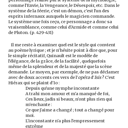
comme l'Envie, la Vengeance, le Désespoir, etc. Dans le
système de la féerie, c'est un démon, c'est l'un des
esprits infernaux auxquels le magicien commande.
Le système une fois reçu, ce personnage a donc sa
vraisemblance, comme celui d'Armide et comme celui
de Pluton. (p. 429-431)
Il me reste à examiner quel est le style qui convient
au poème lyrique ; et je n'hésite point à dire que, pour
le simple récitatif, Quinault est le modèle de
l'élégance, de la grâce, de la facilité , quelquefois
même de la splendeur et de la majesté que la scène
demande. Le moyen, par exemple, de ne pas déclamer
avec de doux accents ces vers de l’
opéra
d'
Isis
? C'est
Hiérax qui se plaint d'Io :
Depuis qu'une nymphe inconstante
A trahi mon amour et m'a manqué de foi,
Ces lieux, jadis si beaux, n'ont plus rien qui
m'enchante :
Ce que j'aime a changé ; tout a changé pour
moi.
L'inconstante n'a plus l'empressement
extrême