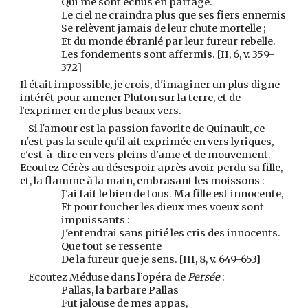
Qui me sont échus en partage.
Le ciel ne craindra plus que ses fiers ennemis
Se relèvent jamais de leur chute mortelle ;
Et du monde ébranlé par leur fureur rebelle.
Les fondements sont affermis. [II, 6, v. 359-
372]
Il était impossible, je crois, d'imaginer un plus digne
intérêt pour amener Pluton sur la terre, et de
l'exprimer en de plus beaux vers.
Si l'amour est la passion favorite de Quinault, ce
n'est pas la seule qu'il ait exprimée en vers lyriques,
c'est-à-dire en vers pleins d'ame et de mouvement.
Ecoutez Cérès au désespoir après avoir perdu sa fille,
et, la flamme à la main, embrasant les moissons :
J'ai fait le bien de tous. Ma fille est innocente,
Et pour toucher les dieux mes voeux sont
impuissants :
J'entendrai sans pitié les cris des innocents.
Que tout se ressente
De la fureur que je sens. [III, 8, v. 649-653]
Ecoutez Méduse dans l’opéra de
Persée
:
Pallas, la barbare Pallas
Fut jalouse de mes appas,