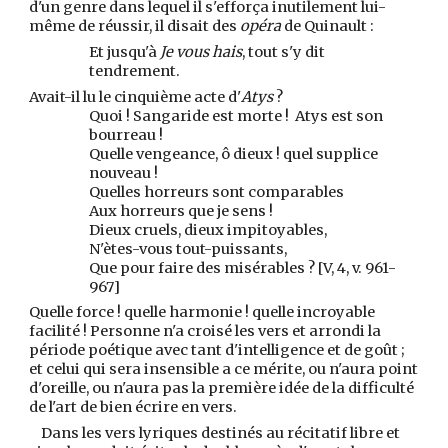
d'un genre dans lequel il s'efforça inutilement lui-
même de réussir, il disait des
opéra
de Quinault :
Et jusqu'à
Je vous hais
, tout s'y dit
tendrement.
Avait-il lu le cinquième acte d'
Atys
?
Quoi ! Sangaride est morte ! Atys est son
bourreau !
Quelle vengeance, ô dieux ! quel supplice
nouveau !
Quelles horreurs sont comparables
Aux horreurs que je sens !
Dieux cruels, dieux impitoyables,
N'ètes-vous tout-puissants,
Que pour faire des misérables ? [V, 4, v. 961-
967]
Quelle force ! quelle harmonie ! quelle incroyable
facilité ! Personne n'a croisé les vers et arrondi la
période poétique avec tant d'intelligence et de goût ;
et celui qui sera insensible a ce mérite, ou n'aura point
d'oreille, ou n'aura pas la première idée de la difficulté
de l'art de bien écrire en vers.
Dans les vers lyriques destinés au récitatif libre et