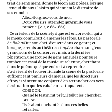
trait de sentiment, donne la leçon aux poètes, lorsque
Renaud dit aux Plaisirs qui viennent le distraire de
ses ennuis :
Allez, éloignez-vous de moi,
Doux Plaisirs, attendez qu'Armide vous
ramène. [V, 2, v. 662-663]
Ce créateur de la scène lyrique est encore celui qui a
le mieux connu l'art d'amener les fêtes. La pastorale
de
Roland
fut son chef-d'œuvre dans ce genre ; et
lorsque je remis au théâtre cet
opéra
charmant, j'eus
grand soin de la conserver : mais à la dernière
répétition, une troupe de gens ameutés pour faire
tomber cet essai de la musique italienne, cherchant
dans le poème quelque endroit à reprendre,
s'avisèrent de trouver ridicule la scène de la pastorale,
et firent tant par leurs clameurs, que les directeurs
effrayés vinrent me conjurer d'en retrancher ces vers
de situation que les cabaleurs attaquaient.
CORIDON.
Quand le festin fut prêt, il fallut les chercher.
BÉLISE.
Ils étaient enchantés dans ces belles
retraites.