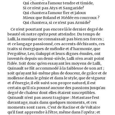
Qui chantera l'amour tendre et timide,
Si ce n'est pas Atys et Sangaride?
Qui chantera l'amour fier et jaloux
Mieux que Roland et Médée en courroux ?
Qui chantera, si ce n'est pas Armide?
Ce n'est pourtant pas encore là le dernier degré de
beauté où notre
opéra
peut atteindre. Du temps de
Lulli, la musique ne connaissait pas bien ses forces ;
et ce langage passionné, ces accents déchirants, ces
traits si énergiques de mélodie et d'harmonie, que
Pergolèse, Leo, Galuppi et leurs dignes émules, ont
inventés depuis un demi-siècle, Lulli n'en avait point
l'idée. Soit donc qu'en essayant les moyens de Lulli,
Quinault se fût accommodé à la faiblesse de son art ;
soit qu'ayant lui-même plus de douceur, de grâce et de
mollesse dans le génie et dans le style, que de vigueur
et d'énergie, il eût suivi son propre naturel, il est
certain qu'il n'a poussé aucune des passions jusqu'au
degré de chaleur dont elles étaient susceptibles.
Quinault n'est pas assez tragique : Metastase l'est
davantage, mais dans quelques moments, et ces
moments sont rares. C'est de Racine et de Voltaire
qu'il faut apprendre à l'être, même dans l’
opéra
; et