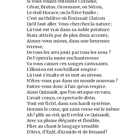
Si vous voulez entendre Cornélie,
César, Brutus, Orosmane, ou Néron,
Le vieil Horace, ou la fière Emilie ;
C'est au théâtre où florissait Clairon
Qu'il faut aller. Vous cherchez la nature ;
Là tout est vrai dans sa noble peinture.
Mais attirés par de plus doux accents,
Aimez-vous mieux, dans une heureuse
ivresse,
De tous les arts jouir par tous les sens ?
De l’
opera
la muse enchanteresse
Va vous causer ces songes ravissants.
L'illusion est son brillant empire :
Là tout s'exalte et se met au niveau.
N'êtes-vous pas dans un monde nouveau ?
Faites-vous donc à l'air qu'on respire.
Ainsi Quinault, que l'on attaque en vain,
L'avait conçu, ce spectacle divin.
Tout est fictif, dans son hardi système,
Hormis le cœur, qui sans cesse est le même.
Ah ! plût au ciel, qu'il revînt ce Quinault,
Avec sa plume élégante et flexible,
Plier au chant le langage sensible
D'Atys, d'Églé, d'Armide et de Renaud !