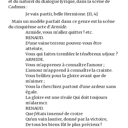
et du naturel du dialogue lyrique, dans la scène de
Cadmus :
Je vais partir, belle Hermione. [II, 4]
Mais un modèle parfait dans ce genre est la scène
du cinquième acte d’
Armide
.
Armide, vous m'allez quitter ! etc.
RENAUD.
D'une vaine terreur pouvez-vous être
atteinte,
Vous qui faites trembler le ténébreux séjour ?
ARMIDE.
Vous m'apprenez à connaître l'amour ;
L'amour m'apprend à connaître la crainte.
Vous brûliez pour la gloire avant que de
m'aimer ;
Vous la cherchiez partout d'une ardeur sans
égale.
La gloire est une rivale Qui doit toujours
m'alarmcr.
RENAUD.
Que j'étais insensé de croire
Qu'un vain laurier, donné par la victoire,
De tous les biens fût le plus précieux !