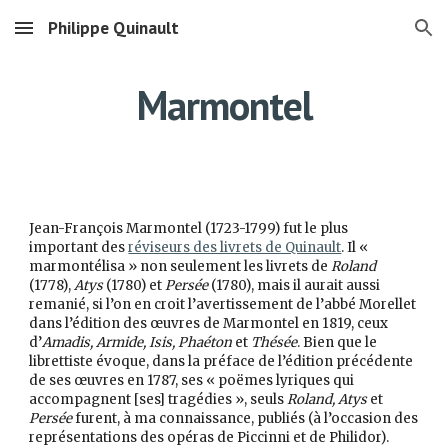
Philippe Quinault
Skip to main content
Skip to navigation
Marmontel
Jean-François Marmontel (1723-1799) fut le plus
important des
réviseurs des livrets de Quinault
. Il «
marmontélisa » non seulement les livrets de
Roland
(1778),
Atys
(1780) et
Persée
(1780), mais il aurait aussi
remanié, si l’on en croit l’avertissement de l’abbé Morellet
dans l’édition des œuvres de Marmontel en 1819, ceux
d’
Amadis, Armide, Isis, Phaéton
et
Thésée
. Bien que le
librettiste évoque, dans la préface de l’édition précédente
de ses œuvres en 1787, ses « poëmes lyriques qui
accompagnent [ses] tragédies », seuls
Roland, Atys
et
Persée
furent, à ma connaissance, publiés (à l’occasion des
représentations des opéras de Piccinni et de Philidor).