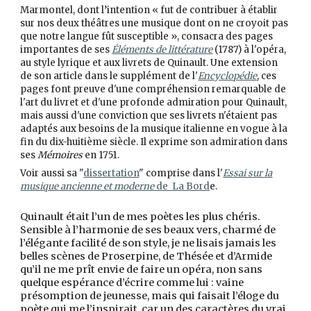
Marmontel, dont l’intention « fut de contribuer à établir
sur nos deux théâtres une musique dont on ne croyoit pas
que notre langue fût susceptible », consacra des pages
importantes de ses
Éléments de littérature
(1787) à l'opéra,
au style lyrique et aux livrets de Quinault. Une extension
de son article dans le supplément de l'
Encyclopédie
, ces
pages font preuve d'une compréhension remarquable de
l'art du livret et d'une profonde admiration pour Quinault,
mais aussi d'une conviction que ses livrets n'étaient pas
adaptés aux besoins de la musique italienne en vogue à la
fin du dix-huitième siècle. Il exprime son admiration dans
ses
Mémoires
en 1751
.
Voir aussi sa "
dissertation
" comprise dans l'
Essai sur la
musique ancienne et moderne
de La Bord
e.
Quinault était l’un de mes poètes les plus chéris.
Sensible à l’harmonie de ses beaux vers, charmé de
l’élégante facilité de son style, je ne lisais jamais les
belles scènes de Proserpine, de Thésée et d’Armide
qu’il ne me prît envie de faire un opéra, non sans
quelque espérance d’écrire comme lui : vaine
présomption de jeunesse, mais qui faisait l’éloge du
poète qui me l’inspirait, car un des caractères du vrai