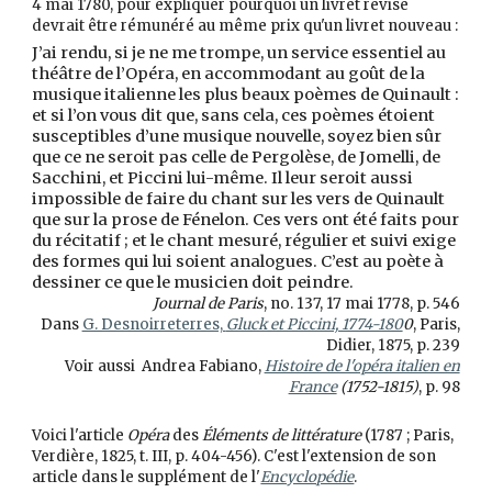
4 mai 1780, pour expliquer pourquoi un livret révisé
devrait être rémunéré au même prix qu'un livret nouveau :
J’ai rendu, si je ne me trompe, un service essentiel au
théâtre de l’Opéra, en accommodant au goût de la
musique italienne les plus beaux poèmes de Quinault :
et si l’on vous dit que, sans cela, ces poèmes étoient
susceptibles d’une musique nouvelle, soyez bien sûr
que ce ne seroit pas celle de Pergolèse, de Jomelli, de
Sacchini, et Piccini lui-même. Il leur seroit aussi
impossible de faire du chant sur les vers de Quinault
que sur la prose de Fénelon. Ces vers ont été faits pour
du récitatif ; et le chant mesuré, régulier et suivi exige
des formes qui lui soient analogues. C’est au poète à
dessiner ce que le musicien doit peindre.
Journal de Paris
, no. 137, 17 mai 1778, p. 546
Dans
G. Desnoirreterres,
Gluck et Piccini, 1774-180
0
, Paris,
Didier, 1875, p. 239
Voir aussi Andrea Fabiano,
Histoire de l'opéra italien en
France
(1752-1815)
,
p. 98
Voici l'article
Opéra
des
Éléments de littérature
(1787 ; Paris,
Verdière, 1825, t. III, p. 404-456). C'est l'extension de son
article dans le supplément de l'
Encyclopédie
.