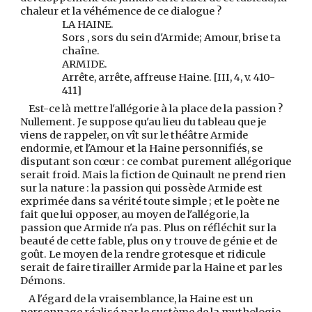
chaleur et la véhémence de ce dialogue ?
LA HAINE.
Sors , sors du sein d'Armide; Amour, brise ta
chaîne.
ARMIDE.
Arrête, arrête, affreuse Haine. [III, 4, v. 410-
411]
Est-ce là mettre l'allégorie à la place de la passion ?
Nullement. Je suppose qu'au lieu du tableau que je
viens de rappeler, on vît sur le théâtre Armide
endormie, et l'Amour et la Haine personnifiés, se
disputant son cœur : ce combat purement allégorique
serait froid. Mais la fiction de Quinault ne prend rien
sur la nature : la passion qui possède Armide est
exprimée dans sa vérité toute simple ; et le poète ne
fait que lui opposer, au moyen de l'allégorie, la
passion que Armide n'a pas. Plus on réfléchit sur la
beauté de cette fable, plus on y trouve de génie et de
goût. Le moyen de la rendre grotesque et ridicule
serait de faire tirailler Armide par la Haine et par les
Démons.
A l'égard de la vraisemblance, la Haine est un
personnage réalisé par le système de la mythologie,