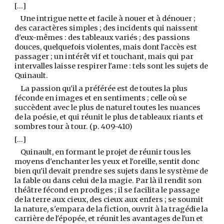
[...]
Une intrigue nette et facile à nouer et à dénouer ;
des caractères simples ; des incidents qui naissent
d'eux-mêmes : des tableaux variés ; des passions
douces, quelquefois violentes, mais dont l'accès est
passager ; un intérêt vif et touchant, mais qui par
intervalles laisse respirer l'ame : tels sont les sujets de
Quinault.
La passion qu'il a préférée est de toutes la plus
féconde en images et en sentiments ; celle où se
succèdent avec le plus de naturel toutes les nuances
de la poésie, et qui réunit le plus de tableaux riants et
sombres tour à tour. (p. 409-410)
[...]
Quinault, en formant le projet de réunir tous les
moyens d'enchanter les yeux et l'oreille, sentit donc
bien qu'il devait prendre ses sujets dans le système de
la fable ou dans celui de la magie. Par là il rendit son
théâtre fécond en prodiges ; il se facilita le passage
de la terre aux cieux, des cieux aux enfers ; se soumit
la nature, s'empara de la fiction, ouvrit à la tragédie la
carrière de l'épopée, et réunit les avantages de l'un et