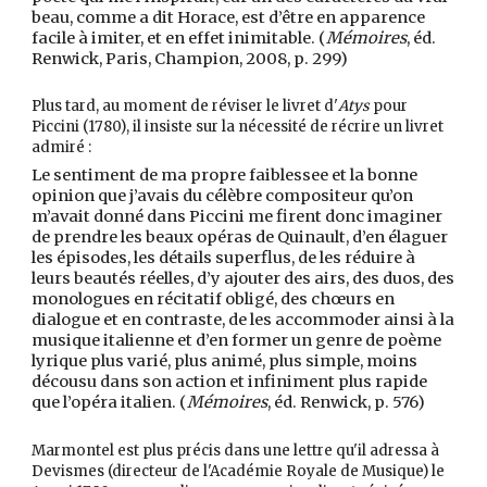
beau, comme a dit Horace, est d’être en apparence
facile à imiter, et en effet inimitable. (
Mémoires
,
é
d.
Renwick, Paris, Champion, 2008, p. 299)
Plus tard, au moment de réviser le livret d'
Atys
pour
Piccini (1780), il insiste sur la nécessité de récrire un livret
admiré :
Le sentiment de ma propre faiblessee et la bonne
opinion que j’avais du célèbre compositeur qu’on
m’avait donné dans Piccini me firent donc imaginer
de prendre les beaux opéras de Quinault, d’en élaguer
les épisodes, les détails superflus, de les réduire à
leurs beautés réelles, d’y ajouter des airs, des duos, des
monologues en récitatif obligé, des chœurs en
dialogue et en contraste, de les accommoder ainsi à la
musique italienne et d’en former un genre de poème
lyrique plus varié, plus animé, plus simple, moins
décousu dans son action et infiniment plus rapide
que l’opéra italien. (
Mémoires
, é
d. Renwick, p. 576)
Marmontel est plus précis dans une lettre qu'il adressa à
Devismes (directeur de l'Académie Royale de Musique) le