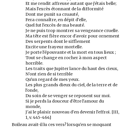
Et me rendit affreuse autant que j'étais belle;
Mais l'excès étonnant de la difformité
Dont me punit sa cruauté,
Fera connaître, en dépit d'elle,
Quel fut l'excès de ma beauté.
Je ne puis trop montrer sa vengeance cruelle.
Ma tête est fière encor d'avoir pour ornement
Des serpents dont le sifflement
Excite une frayeur mortelle.
Je porte l'épouvante et la mort en tous lieux ;
Tout se change en rocher à mon aspect
horrible.
Les traits que Jupiter lance du haut des cieux,
N'ont rien de si terrible
Qu'un regard de mes yeux.
Les plus grands dieux du ciel, de la terre et de
l'onde,
Du soin de se venger se reposent sur moi.
Si je perds la douceur d'être l'amour du
monde,
J'ai le plaisir nouveau d'en devenir l'effroi. [III,
1, v. 445-464]
Boileau avait-il lu ces vers? lorsqu'en se moquant