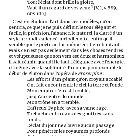
Tout l'éclat dont brille la gloire,
Vaut-il un regard de vos yeux ? [V, 1, v. 589,
603-615]
C'est en étudiant l'art dans ces modèles, qu'on
sentira, ce que je ne puis définir, le tour élégant et
facile, la précision, l'aisance, le naturel, la clarté d'un
style arrondi, cadencé, mélodieux, tel enfin qu'il
semble que le poète ait lui-même écrit en chantant.
Mais ce n'est pas seulement dans les choses tendres
et voluptueuses que son vers est doux et harmonieux ;
il sait réunir, quand il le faut, l'élégance avec l'énergie,
et même avec la sublimité. Prenons pour exemple le
début de Pluton dans l’opéra de
Proserpine
:
Les efforts d'un géant qu'on croyait accablé,
Ont fait encor frémir le ciel, la terre et l'onde.
Mon empire s'en est troublé ;
Jusqu'au centre du monde
Mon trône en a tremblé.
L'affreux Typhée, avec sa vaine rage,
Trébuche enfin dans des gouffres sans
fonds.
L'éclat du jour ne s'ouvre aucun passage
Pour pénétrer les royaumes profonds