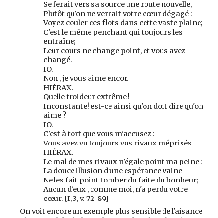
Se ferait vers sa source une route nouvelle,
Plutôt qu'on ne verrait votre cœur dégagé :
Voyez couler ces flots dans cette vaste plaine;
C'est le même penchant qui toujours les
entraîne;
Leur cours ne change point, et vous avez
changé.
IO.
Non , je vous aime encor.
HIÉRAX.
Quelle froideur extrême !
Inconstante! est-ce ainsi qu'on doit dire qu'on
aime ?
IO.
C'est à tort que vous m'accusez :
Vous avez vu toujours vos rivaux méprisés.
HIÉRAX.
Le mal de mes rivaux n'égale point ma peine :
La douce illusion d'une espérance vaine
Ne les fait point tomber du faite du bonheur;
Aucun d'eux , comme moi, n'a perdu votre
cœur. [I, 3, v. 72-89]
On voit encore un exemple plus sensible de l'aisance