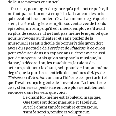
de l'autre poèmes en un seul.
Du reste, pour juger du genre qu'a pris notre poète, il
ne faut pas se borner à ce qu'il a fait : aucun des arts
qui devaient le seconder n'était au même degré que le
sien ; il a été obligé de remplir souvent, avec de froids
épisodes, un temps qu'il eût mieux employé s'il avait
eu plus de secours. Il ne faut pas même le juger tel que
nous le voyons au théâtre ; et sans parler de la
musique, il serait ridicule de borner l'idée qu'on doit
avoir du spectacle de
Persée
et de
Phaéton
, à ce qu'on
peut exécuter dans un espace aussi étroit avec aussi
peu de moyens. Mais qu'on suppose la musique, la
danse, la décoration, les machines, le talent des
acteurs, soit pour le chant, soit pour l'action, au même
degré que la partie essentielle des poèmes d’
Atys
, de
Thésée
, ou d'
Armide
; on aura l'idée de ce spectacle tel
que l'avait conçu le génie de l'inventeur. La théorie de
ce système sera peut-être encore plus sensiblement
énoncée dans les vers que voici :
Le chant lui-même est fabuleux, magique,
Que tout soit donc magique et fabuleux,
Avec le chant tantôt sombre et tragique,
Tantôt serein, tendre et voluptueux.