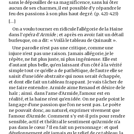
sans le dépouiller de sa magnificence, sans lui ôter
aucun de ses charmes, il est possible d'y répandre le
feu des passions à son plus haut degré. (p. 421-423)
[...]
On a voulu tourner en ridicule l'allégorie de la Haine
dans l’
opéra
d’
Armid
e ; et après en avoir fait un détail
burlesque, on a dit: « Voilà le tableau de Quinault ».
Une parodie n'est pas une critique, comme une
injure n'est pas une raison. Jamais allégorie, je le
répète, ne fut plus juste, ni plus ingénieuse. Elle est
d'autant plus belle, qu'en laissant d'un côté à la vérité
simple tout ce qu'elle a de pathétique, de l'autre elle se
saisit d'une idée abstraite qui nous serait échappée,
et dont elle fait un tableau frappant. Je vais tâcher de
me faire entendre. Armide aime Renaud et désire de le
haïr ; ainsi. dans l’ame d'Armide, l'amour est en
réalité, et la haine n'est qu'en idée. On ne parle point le
langage d'une passion que l'on ne sent pas. Le poète
ne pouvait donc, au naturel, exprimer vivement que
l'amour d'Armide. Comment s'y est-il pris pour rendre
sensible, actif et théâtral le sentiment qu'Armide n'a
pas dans le cœur ? Il en fait un personnage : et quel
développement eût jamais eu le relief de ce tableau, la