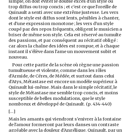
simple, on doit éviter le double excès d'un style ou
trop diffus ou trop concis ; et c'est ce que l'oreille de
Quinault a senti avec une extrême justesse. Les vers
dont le style est diffus sont lents, pénibles à chanter,
et d'une expression monotone ; les vers d'un style
coupé par des repos fréquents, obligent le musicien a
briser de même son style. Cela est réservé au tumulte
des passions, et par conséquent au récitatif obligé :
car alors la chaîne des idées est rompue, et à chaque
instant il s'élève dans l'ame un mouvement subit et
nouveau.
Pour cette partie de la scène où règne une passion
tumultueuse et violente, comme dans les rôles
d'Armide, de Céres, de Médée, et surtout dans celui
d'Atys, Métastase est encore un modèle supérieur à
Quinault lui-même. Mais dans le simple récitatif, le
style de Métastase me semble trop concis, et moins
susceptible de belles modulations, que le style
nombreux et développé de Quinault. (p. 434-440)
[...]
Mais les amants qui viendront s'enivrer à la fontaine
de l'amour formeront par leurs danses un contraste
agréable avec la douleur d'Angélique. Quinault, par un