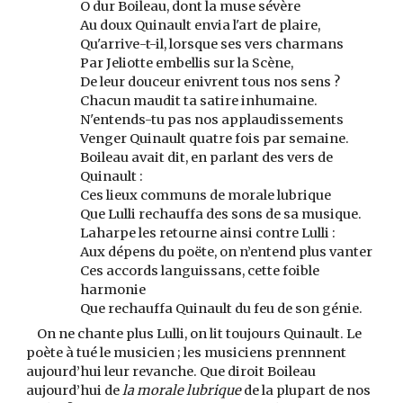
O dur Boileau, dont la muse sévère
Au doux Quinault envia l'art de plaire,
Qu'arrive-t-il, lorsque ses vers charmans
Par Jeliotte embellis sur la Scène,
De leur douceur enivrent tous nos sens ?
Chacun maudit ta satire inhumaine.
N'entends-tu pas nos applaudissements
Venger Quinault quatre fois par semaine.
Boileau avait dit, en parlant des vers de
Quinault :
Ces lieux communs de morale lubrique
Que Lulli rechauffa des sons de sa musique.
Laharpe les retourne ainsi contre Lulli :
Aux dépens du poëte, on n’entend plus vanter
Ces accords languissans, cette foible
harmonie
Que rechauffa Quinault du feu de son génie.
On ne chante plus Lulli, on lit toujours Quinault. Le
poète à tué le musicien ; les musiciens prennnent
aujourd’hui leur revanche. Que diroit Boileau
aujourd’hui de
la morale lubrique
de la plupart de nos