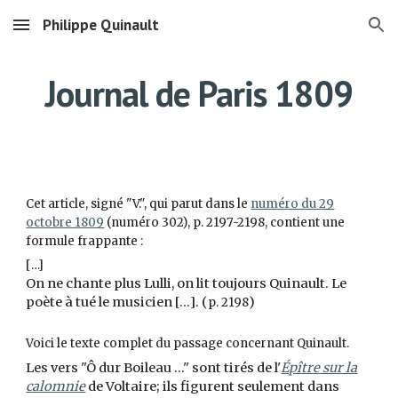
Philippe Quinault
Skip to main content
Skip to navigation
Journal de Paris 1809
Cet article, signé "V.", qui parut dans le
numéro du 29
octobre 1809
(numéro 302), p. 2197-2198, contient une
formule frappante :
[
…]
On ne chante plus Lulli, on lit toujours Quinault. Le
poète à tué le musicien [...]. (
)
p. 2198
Voici le texte complet du passage concernant Quinault.
Les vers "Ô dur Boileau ..." sont tirés de l'
Épître sur la
calomnie
de Voltaire; ils figurent seulement dans