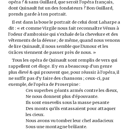
opéra ? & sans Guillard, que seroit l’opéra français,
dont Quinault fut un des fondateurs ? Bon Guillard,
prends garde à ton portrait.
Il est dans la boue le portrait de celui dont Laharpe a
dit : « et comme Virgile nous fait reconnaître Vénus à
l’odeur d’ambroisie qui s’exhale de la chevelure et des
vêtements de la déesse ; de même, quand nous venons
de lire Quinault, il nous semble que l’Amour et les
Grâces viennent de passer près de nous. »
Tous les opéra de Quinault sont remplis de vers qui
rappellent cet éloge. Il y en a beaucoup d’un genre
plus élevé & qui prouvent que, pour réussir à l’opéra, il
ne suffit pas d’y faire des chansons ; ceux-ci, par
exemple, de l’opéra de Proserpine :
Ces superbes géants armés contre les dieux,
Ne nous donnent plus d’épouvante.
Ils sont ensevelis sous la masse pesante
Des monts qu’ils entassaient pour attaquer
les cieux.
Nous avons vu tomber leur chef audacieux
Sous une montagne brûlante.