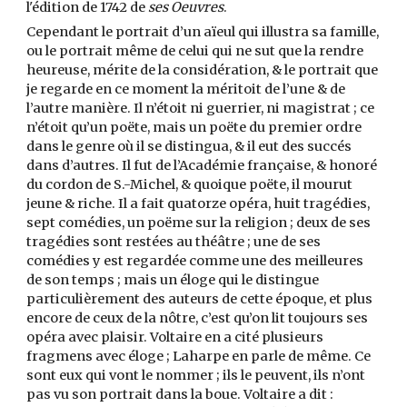
l'édition de 1742 de
ses Oeuvres
.
Cependant le portrait d’un aïeul qui illustra sa famille,
ou le portrait même de celui qui ne sut que la rendre
heureuse, mérite de la considération, & le portrait que
je regarde en ce moment la méritoit de l’une & de
l’autre manière. Il n’étoit ni guerrier, ni magistrat ; ce
n’étoit qu’un poëte, mais un poëte du premier ordre
dans le genre où il se distingua, & il eut des succés
dans d’autres. Il fut de l’Académie française, & honoré
du cordon de S.-Michel, & quoique poëte, il mourut
jeune & riche. Il a fait quatorze opéra, huit tragédies,
sept comédies, un poëme sur la religion ; deux de ses
tragédies sont restées au théâtre ; une de ses
comédies y est regardée comme une des meilleures
de son temps ; mais un éloge qui le distingue
particulièrement des auteurs de cette époque, et plus
encore de ceux de la nôtre, c’est qu’on lit toujours ses
opéra avec plaisir. Voltaire en a cité plusieurs
fragmens avec éloge ; Laharpe en parle de même. Ce
sont eux qui vont le nommer ; ils le peuvent, ils n’ont
pas vu son portrait dans la boue. Voltaire a dit :