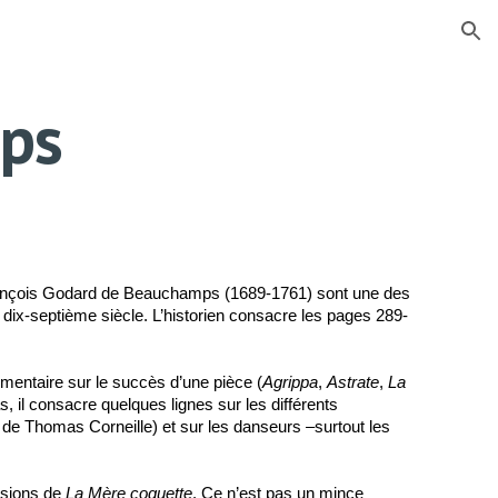
ion
ps
-François Godard de Beauchamps (1689-1761) sont une des
 dix-septième siècle. L’historien consacre les pages 289-
mmentaire sur le succès d’une pièce (
Agrippa
,
Astrate
,
La
, il consacre quelques lignes sur les différents
 de Thomas Corneille) et sur les danseurs –surtout les
ersions de
La Mère coquette
. Ce n’est pas un mince