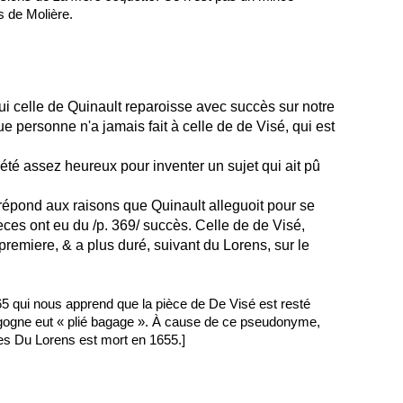
s de Molière.
i celle de Quinault reparoisse avec succès sur notre
e personne n'a jamais fait à celle de de Visé, qui est
r été assez heureux pour inventer un sujet qui ait pû
 répond aux raisons que Quinault alleguoit pour se
pieces ont eu du /p. 369/ succès. Celle de de Visé,
premiere, & a plus duré, suivant du Lorens, sur le
65 qui nous apprend que la pièce de De Visé est resté
rgogne eut « plié bagage ». À cause de ce pseudonyme,
ues Du Lorens est mort en 1655
.]