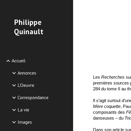
Sk
Philippe
Quinault
Accueil
Annonces
Les
Recherches sur
premières sources pl
L'Oeuvre
284 du tome II au th
Correspondance
Il s’agit surtout d’
Mère coquette
, Paus
La vie
composants des
Fê
danseuses – du
Tri
Images
Dans son article su