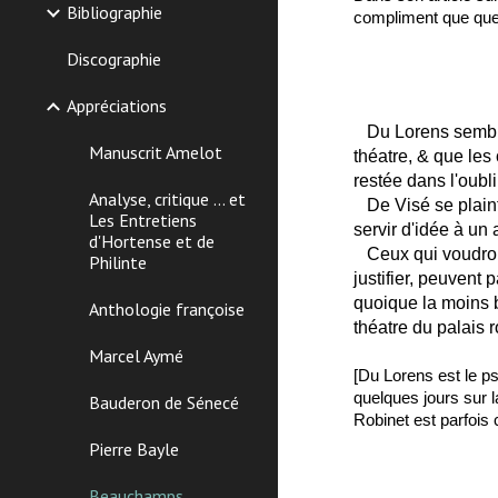
Bibliographie
compliment que quel
Discographie
Appréciations
Du Lorens semble 
Manuscrit Amelot
théatre, & que les
restée dans l'oubl
Analyse, critique ... et
De Visé se plaint
Les Entretiens
servir d'idée à un 
d'Hortense et de
Ceux qui voudront 
Philinte
justifier, peuvent 
quoique la moins b
Anthologie françoise
théatre du palais 
Marcel Aymé
[Du Lorens est le 
quelques jours sur 
Bauderon de Sénecé
Robinet est parfois
Pierre Bayle
Beauchamps