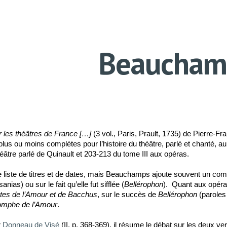
ip to main content
Skip to navigat
Beaucham
 les théâtres de France […]
(3 vol., Paris, Prault, 1735) de Pierre
us ou moins complètes pour l’histoire du théâtre, parlé et chanté, au
éâtre parlé de Quinault et 203-213 du tome III aux opéras.
une liste de titres et de dates, mais Beauchamps ajoute souvent un co
anias) ou sur le fait qu’elle fut sifflée (
Bellérophon
). Quant aux opéras
tes de l’Amour et de Bacchus
, sur le succès de
Bellérophon
(paroles
omphe de l’Amour
.
r
Donneau de Visé
(II, p. 368-369), il résume le débat sur les deux v