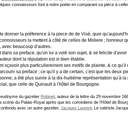
ques connaisseurs font à notre poète en comparant sa pièce à celle
donner la préference à la piece de de Visé, quoi qu'aujourd'hu
 connoisseurs la mettent à côté de celles de Moliere ; honneur qu
i, avec beaucoup d'autres.
 dans sa preface, qu'on lui a volé son sujet, & se felicite d'avoi
auteur dont la réputation est si bien établie.
sçavoir plus particuliereinent ses motifs de plainte, & ce qu'il
parcourir sa preface ; ce qu'il y a de certain, c'est que les deux 
onne, a été plus suivie à la dix-huitiéme représentation qu'à la 
roïal, que celle de Quinault à l'hôtel de Bourgogne.
pseudnyme du gazetier
Robinet
, auteur de la lettre du 29 novembre 16
la scène du Palais-Royal après que les comédiens de l’Hôtel de Bou
 confondu avec un autre gazetier,
Jacques Laurent
. L
e satiriste Jacq