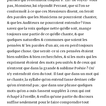
paroles qui reviennient toûjour’s : Eh ! ne voyez-'vous
pas, Monsieur, lui répondit Perraut, que si l’on se
conformoît à ce que ces Messieurs disent, on feroit
des paroles que les Musiciens ne pourroient chanter,
& que les Auditeurs ne pourroient entendre ! Vous
savez que la voix quelque nette qu’elle soit, mange
toujours une partie de ce qu’elle chante, & que
quelques naturelles & communes que soient les
pensées &' les paroles d’un air, on en perd toujours
quelque chose. Que seroit-ce si ces pensées étoient
bien subtiles & bien recherchées, & si les mots qui les
expriment étoíent des mots peu usités & de ceux qui
n'entrent que dans la grande & sublime Poësie ? On'
n’y entendroit rien du tout. Il faut que dans un mot qui
se chante, la syllabe qu’on entend fasse deviner celle
qu’on n’entend pas ; que dans une phrase quelques
mots qu’on a ouis fassent suppléer à ceux qui ont
échapé à l’oreille, & enfin qu’une partie du discours
suffise seulement pour le faire comprendre tout