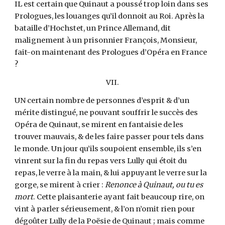
IL est certain que Quinaut a poussé trop loin dans ses
Prologues, les louanges qu’il donnoit au Roi. Après la
bataille d’Hochstet, un Prince Allemand, dit
malignement à un prisonnier François, Monsieur,
fait-on maintenant des Prologues d’Opéra en France
?
VII.
UN certain nombre de personnes d’esprit & d’un
mérite distingué, ne pouvant souffrir le succès des
Opéra de Quinaut, se mirent en fantaisie de les
trouver mauvais, & de les faire passer pour tels dans
le monde. Un jour qu’ils soupoient ensemble, ils s’en
vinrent sur la fin du repas vers Lully qui étoit du
repas, le verre à la main, & lui appuyant le verre sur la
gorge, se mirent à crier :
Renonce à Quinaut, ou tu es
mort
. Cette plaisanterie ayant fait beaucoup rire, on
vint à parler sérieusement, & l’on n’omit rien pour
dégoûter Lully de la Poësie de Quinaut ; mais comme