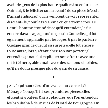
avoit de gens de la plus haute qualité vint embrasser
Quinaut, & le féliciter sur la beauté de sa piece (c’étoit
l’Amant indiscret) qu’ils venoient de voir représenter,
disoient-ils, pour la troisieme ou quatrieme fois. Le
Gentil-homme étonné de ce qu’il entendoit, le fut
encore davantage quand on joua la Comédie, quí fut
également applaudie par les loges & par le parterre.
Quelque grande que fût sa surprise, elle fut encore
toute autre, lorsqu’étant chez son Rapporteur, il
entendit Quinaut lui expliquer son affaire avec une
netteté incroyable ; mais avec des raisons si solides,
qu’il ne douta presque plus du gain de sa cause.
III.
J’AI vû Quinaut Clerc d'un Avocat au Conseil, dit
Ménage. Lorsqu’il fit ses premieres pieces, elles
étoient si goûtées & si applaudies, que l’on entendoit
les brouhaha à deux rues de l’Hôtel de Bourgogne. Un