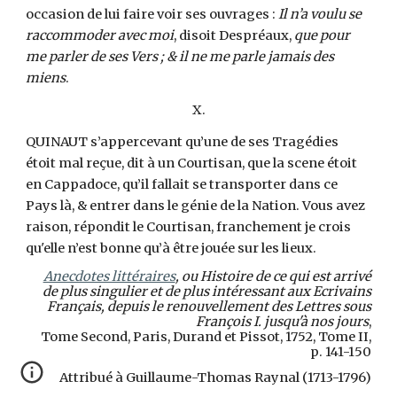
occasion de lui faire voir ses ouvrages :
Il n’a voulu se
raccommoder avec moi
, disoit Despréaux,
que pour
me parler de ses Vers ; & il ne me parle jamais des
miens
.
X.
QUINAUT s’appercevant qu’une de ses Tragédies
étoit mal reçue, dit à un Courtisan, que la scene étoit
en Cappadoce, qu’il fallait se transporter dans ce
Pays là, & entrer dans le génie de la Nation. Vous avez
raison, répondit le Courtisan, franchement je crois
qu'elle n’est bonne qu’à être jouée sur les lieux.
Anecdotes littéraires
, ou Histoire de ce qui est arrivé
de plus singulier et de plus intéressant aux Ecrivains
Français, depuis le renouvellement des Lettres sous
François I. jusqu'à nos jours
,
Tome Second, Paris, Durand et Pissot, 1752, Tome II,
p. 141-150
Attribué à Guillaume-Thomas Raynal (1713-1796)