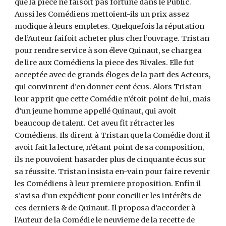
que la piece ne faisoit pas fortune dans le Public.
Aussi les Comédiens mettoient-ils un prix assez
modique à leurs empletes. Quelquefois la réputation
de l’Auteur faifoit acheter plus cher l’ouvrage. Tristan
pour rendre service à son éleve Quinaut, se chargea
de lire aux Comédiens la piece des Rivales. Elle fut
acceptée avec de grands éloges de la part des Acteurs,
qui convinrent d’en donner cent écus. Alors Tristan
leur apprit que cette Comédie n’étoit point de lui, mais
d’un jeune homme appellé Quinaut, qui avoit
beaucoup de talent. Cet aveu fit rétracter les
Comédiens. Ils dirent à Tristan que la Comédie dont il
avoit fait la lecture, n’étant point de sa composition,
ils ne pouvoient hasarder plus de cinquante écus sur
sa réussite. Tristan insista en-vain pour faire revenir
les Comédiens à leur premiere proposition. Enfin il
s’avisa d’un expédient pour concilier les intérêts de
ces derniers & de Quinaut. Il proposa d’accorder à
l’Auteur de la Comédie le neuvieme de la recette de